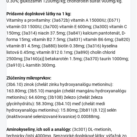
0.30%; glukozamín 1200mg/kg; chondroitín sulfát 900mg/kg.
Prídavné doplnkové látky na 1 kg:
Vitamíny a provitamíny: (3a672b) vitamín A 15000IU; (E671)
vitamín D3 1500IU; (3a700) vitamín E 600mg; (3a300) vitamín C
150mg; (3a314) niacín 37.5mg; (3a841) kalcium pantotenát, D-
forma 15mg; vitamín B2 7.5mg; (3a831) vitamín B6 6mg; (3a820)
vitamín B1 4.5mg; (3a880) biotín 0.38mg; (3a316) kyselina
listová 0.45mg; vitamín B12 0.1mg; (3a890) cholín chlorid
2500mg; [3a160(a)] betakarotén 1.5mg; (3a370) taurín 1000mg;
(3a910) L-karnitín 300mg.
Zlúčeniny mikroprvkov:
(3b6.10) zinok (chelát zinku hydroxyanalógu metionínu):
163.80mg; (3b5.10) mangán (chelát mangánu hydroxyanalógu
metionínu): 64.60mg; (3b108) železo (chelát železa
glycínhydrátu): 58.30mg; (3b4.10) meď (chelát medi
hydroxyanalógu metionínu): 15.80mg; [3b811(8.12)] selén
(inaktivované selenizované kvasnice) 0.00088mg.
Aminokyseliny, ich soli a analógy:
(3c301) DL-metionín,
technicky čistý 4000mg. Senzorické doplnkové látky: výťažok zo