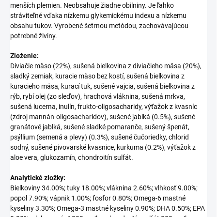
menších plemien. Neobsahuje žiadne obilniny. Je ľahko
stráviteľné vďaka nízkemu glykemickému indexu a nízkemu
obsahu tukov. Vyrobené šetrnou metódou, zachovávajúcou
potrebné živiny.
Zloženie:
Diviačie mäso (22%), sušená bielkovina z diviačieho mäsa (20%),
sladký zemiak, kuracie mäso bez kostí, sušená bielkovina z
kuracieho mäsa, kurací tuk, sušené vajcia, sušená bielkovina z
rýb, rybí olej (zo sleďov), hrachová vláknina, sušená mrkva,
sušená lucerna, inulín, frukto-oligosacharidy, výťažok z kvasníc
(zdroj mannán-oligosacharidov), sušené jablká (0.5%), sušené
granátové jablká, sušené sladké pomaranče, sušený špenát,
psýllium (semená a plevy) (0.3%), sušené čučoriedky, chlorid
sodný, sušené pivovarské kvasnice, kurkuma (0.2%), výťažok z
aloe vera, glukozamín, chondroitín sulfát.
Analytické zložky:
Bielkoviny 34.00%; tuky 18.00%; vláknina 2.60%; vlhkosť 9.00%;
popol 7.90%; vápnik 1.00%; fosfor 0.80%; Omega-6 mastné
kyseliny 3.30%; Omega-3 mastné kyseliny 0.90%; DHA 0.50%; EPA