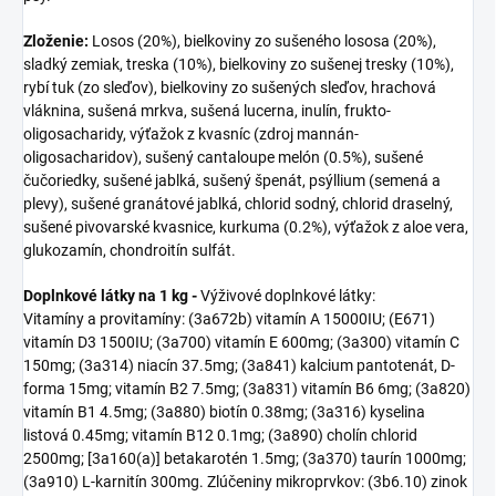
Zloženie:
Losos (20%), bielkoviny zo sušeného lososa (20%),
sladký zemiak, treska (10%), bielkoviny zo sušenej tresky (10%),
rybí tuk (zo sleďov), bielkoviny zo sušených sleďov, hrachová
vláknina, sušená mrkva, sušená lucerna, inulín, frukto-
oligosacharidy, výťažok z kvasníc (zdroj mannán-
oligosacharidov), sušený cantaloupe melón (0.5%), sušené
čučoriedky, sušené jablká, sušený špenát, psýllium (semená a
plevy), sušené granátové jablká, chlorid sodný, chlorid draselný,
sušené pivovarské kvasnice, kurkuma (0.2%), výťažok z aloe vera,
glukozamín, chondroitín sulfát.
Doplnkové látky na 1 kg -
Výživové doplnkové látky:
Vitamíny a provitamíny: (3a672b) vitamín A 15000IU; (E671)
vitamín D3 1500IU; (3a700) vitamín E 600mg; (3a300) vitamín C
150mg; (3a314) niacín 37.5mg; (3a841) kalcium pantotenát, D-
forma 15mg; vitamín B2 7.5mg; (3a831) vitamín B6 6mg; (3a820)
vitamín B1 4.5mg; (3a880) biotín 0.38mg; (3a316) kyselina
listová 0.45mg; vitamín B12 0.1mg; (3a890) cholín chlorid
2500mg; [3a160(a)] betakarotén 1.5mg; (3a370) taurín 1000mg;
(3a910) L-karnitín 300mg. Zlúčeniny mikroprvkov: (3b6.10) zinok