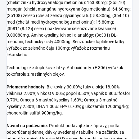
(chelát zinku hydroxyanalógu metionínu): 163.80mg; (3b5.10)
mangán (chelát mangánu hydroxyanalógu metionínu): 64.60mg;
(3b108) železo (chelát železa glycínhydrátu): 58.30mg; (3b4.10)
meď (chelát medi hydroxyanalógu metionínu): 15.80mg;
[3b811(8.12)] selén (inaktivované selenizované kvasnice)
0.00088mg. Aminokyseliny, ich soli a analógy: (3c301) DL-
metionín, technicky čistý 4000mg. Senzorické doplnkové látky:
výťažok zo zeleného čaju 100mg; výťažok z rozmarínu
lekárskeho.
Technologické doplnkové látky: Antioxidanty: (E 306) výťažok
tokoferolu z rastlinných olejov.
Priemerné hodnoty:
Bielkoviny 30.00%; tuky a oleje 18.00%;
vláknina 2.90%; vlhkosť 9.00%; popol 8.50%; vápnik 0.80%; fosfor
0.70%; Omega-6 mastné kyseliny 1.60%; Omega-3 mastné
kyseliny 2.30%; DHA 1.00%; EPA 0.70%; glukozamín 1200mg/kg;
chondroitín sulfát 900mg/kg.
Návod na podávanie:
Produkt podávajte bez úpravy, podľa
odporúčanej dennej dávky uvedenej v tabuľke. Na začiatku sa
odporúča zmiešať krmivo N&D s pôvodne podávaným krmivom.