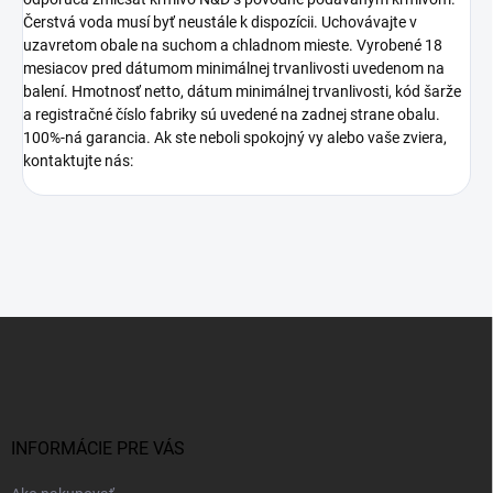
Čerstvá voda musí byť neustále k dispozícii. Uchovávajte v
uzavretom obale na suchom a chladnom mieste. Vyrobené 18
mesiacov pred dátumom minimálnej trvanlivosti uvedenom na
balení. Hmotnosť netto, dátum minimálnej trvanlivosti, kód šarže
a registračné číslo fabriky sú uvedené na zadnej strane obalu.
100%-ná garancia. Ak ste neboli spokojný vy alebo vaše zviera,
kontaktujte nás:
Z
á
p
ä
t
i
INFORMÁCIE PRE VÁS
e