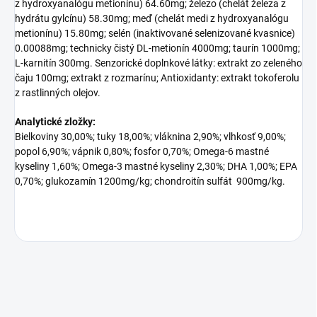
z hydroxyanalógu metionínu) 64.60mg; železo (chelát železa z
hydrátu gylcínu) 58.30mg; meď (chelát medi z hydroxyanalógu
metionínu) 15.80mg; selén (inaktivované selenizované kvasnice)
0.00088mg; technicky čistý DL-metionín 4000mg; taurín 1000mg;
L-karnitín 300mg. Senzorické doplnkové látky: extrakt zo zeleného
čaju 100mg; extrakt z rozmarínu; Antioxidanty: extrakt tokoferolu
z rastlinných olejov.
Analytické zložky:
Bielkoviny 30,00%; tuky 18,00%; vláknina 2,90%; vlhkosť 9,00%;
popol 6,90%; vápnik 0,80%; fosfor 0,70%; Omega-6 mastné
kyseliny 1,60%; Omega-3 mastné kyseliny 2,30%; DHA 1,00%; EPA
0,70%; glukozamín 1200mg/kg; chondroitín sulfát 900mg/kg.