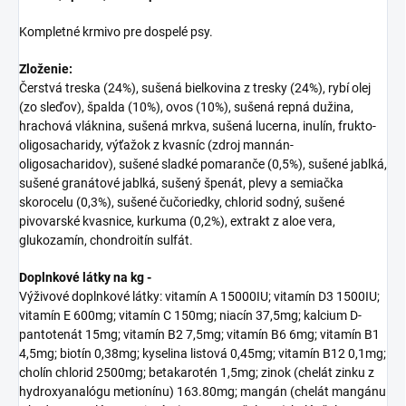
Kompletné krmivo pre dospelé psy.
Zloženie:
Čerstvá treska (24%), sušená bielkovina z tresky (24%), rybí olej
(zo sleďov), špalda (10%), ovos (10%), sušená repná dužina,
hrachová vláknina, sušená mrkva, sušená lucerna, inulín, frukto-
oligosacharidy, výťažok z kvasníc (zdroj mannán-
oligosacharidov), sušené sladké pomaranče (0,5%), sušené jablká,
sušené granátové jablká, sušený špenát, plevy a semiačka
skorocelu (0,3%), sušené čučoriedky, chlorid sodný, sušené
pivovarské kvasnice, kurkuma (0,2%), extrakt z aloe vera,
glukozamín, chondroitín sulfát.
Doplnkové látky na kg -
Výživové doplnkové látky: vitamín A 15000IU; vitamín D3 1500IU;
vitamín E 600mg; vitamín C 150mg; niacín 37,5mg; kalcium D-
pantotenát 15mg; vitamín B2 7,5mg; vitamín B6 6mg; vitamín B1
4,5mg; biotín 0,38mg; kyselina listová 0,45mg; vitamín B12 0,1mg;
cholín chlorid 2500mg; betakarotén 1,5mg; zinok (chelát zinku z
hydroxyanalógu metionínu) 163.80mg; mangán (chelát mangánu