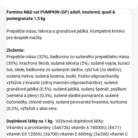
Farmina N&D cat PUMPKIN (GF) adult, neutered, quail &
pomegranate 1,5 kg
Prepeličie mäso, tekvica a granátové jablká. Kompletné krmivo
pre dospelé mačky.
Zloženie:
Prepeličie mäso (32%), bielkoviny zo sušeného prepeličieho mäsa
(30%), hrachový škrob, sušená tekvica (5%), sušené vajcia, kurací
tuk, slede, bielkoviny zo sušených sleďov, rybí tuk (zo sleďov),
sušená mrkva, sušená lucerna, inulín, frukto-oligosacharidy,
výťažok z kvasníc (zdroj mannán-oligosacharidov), sušené
granátové jablká (0,5%), sušené jablká, sušený špenát, psýllium
(semená a plevy) (0,3%), sušené sladké pomaranče, sušené
čučoriedky, chlorid sodný, sušené pivovarské kvasnice, kurkuma
(0,2%), výťažok z aloe vera.
Doplnkové látky na 1 kg
- Výživové doplnkové látky:
Vitamíny a provitamíny: (3a672b) vitamín A 18000IU; (E671)
vitamín D3 1200IU; (3a700) vitamín E 600mg; (3a300) vitamín C