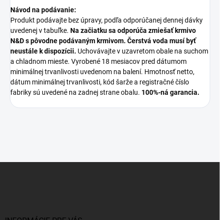
Návod na podávanie:
Produkt podávajte bez úpravy, podľa odporúčanej dennej dávky
uvedenej v tabuľke.
Na začiatku sa odporúča zmiešať krmivo
N&D s pôvodne podávaným krmivom. Čerstvá voda musí byť
neustále k dispozícii.
Uchovávajte v uzavretom obale na suchom
a chladnom mieste. Vyrobené 18 mesiacov pred dátumom
minimálnej trvanlivosti uvedenom na balení. Hmotnosť netto,
dátum minimálnej trvanlivosti, kód šarže a registračné číslo
fabriky sú uvedené na zadnej strane obalu.
100%-ná garancia.
Z
á
p
ä
t