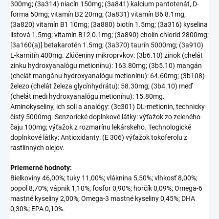
300mg; (3a314) niacín 150mg; (3a841) kalcium pantotenát, D-
forma 50mg; vitamín B2 20mg; (3a831) vitamín B6 8.1mg;
(3a820) vitamín B1 10mg; (3a880) biotín 1.5mg; (3a316) kyselina
listová 1.5mg; vitamín B12 0.1mg; (3a890) cholín chlorid 2800mg;
[3a160(a)] betakarotén 1.5mg; (3a370) taurín 5000mg; (3a910)
L-karnitín 400mg. Zlúčeniny mikroprvkov: (3b6.10) zinok (chelát
zinku hydroxyanalógu metionínu): 163.80mg; (3b5.10) mangán
(chelát mangánu hydroxyanalógu metionínu): 64.60mg; (3b108)
železo (chelát železa glycínhydrátu): 58.30mg; (3b4.10) meď
(chelát medi hydroxyanalógu metionínu): 15.80mg.
Aminokyseliny, ich soli a analógy: (3c301) DL-metionín, technicky
čistý 5000mg. Senzorické doplnkové látky: výťažok zo zeleného
čaju 100mg; výťažok z rozmarínu lekárskeho. Technologické
doplnkové látky: Antioxidanty: (E 306) výťažok tokoferolu z
rastlinných olejov.
Priemerné hodnoty:
Bielkoviny 46,00%; tuky 11,00%; vláknina 5,50%; vlhkosť 8,00%;
popol 8,70%; vápnik 1,10%; fosfor 0,90%; horčík 0,09%; Omega-6
mastné kyseliny 2,00%; Omega-3 mastné kyseliny 0,45%; DHA
0,30%; EPA 0,10%.