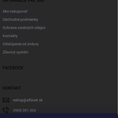
i
INFORMÁCIE PRE VÁS
e
Ako nakupovať
Obchodné podmienky
Ochrana osobných údajov
Kontakty
Odstúpenie od zmluvy
Zľavový systém
FACEBOOK
KONTAKT
eshop
@
alfavet.sk
0908 381 304