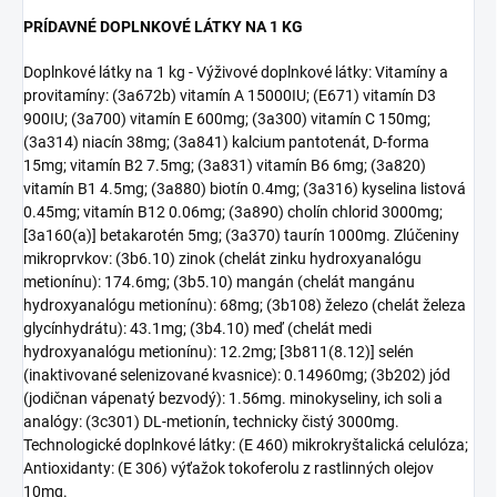
PRÍDAVNÉ DOPLNKOVÉ LÁTKY NA 1 KG
Doplnkové látky na 1 kg - Výživové doplnkové látky: Vitamíny a
provitamíny: (3a672b) vitamín A 15000IU; (E671) vitamín D3
900IU; (3a700) vitamín E 600mg; (3a300) vitamín C 150mg;
(3a314) niacín 38mg; (3a841) kalcium pantotenát, D-forma
15mg; vitamín B2 7.5mg; (3a831) vitamín B6 6mg; (3a820)
vitamín B1 4.5mg; (3a880) biotín 0.4mg; (3a316) kyselina listová
0.45mg; vitamín B12 0.06mg; (3a890) cholín chlorid 3000mg;
[3a160(a)] betakarotén 5mg; (3a370) taurín 1000mg. Zlúčeniny
mikroprvkov: (3b6.10) zinok (chelát zinku hydroxyanalógu
metionínu): 174.6mg; (3b5.10) mangán (chelát mangánu
hydroxyanalógu metionínu): 68mg; (3b108) železo (chelát železa
glycínhydrátu): 43.1mg; (3b4.10) meď (chelát medi
hydroxyanalógu metionínu): 12.2mg; [3b811(8.12)] selén
(inaktivované selenizované kvasnice): 0.14960mg; (3b202) jód
(jodičnan vápenatý bezvodý): 1.56mg. minokyseliny, ich soli a
analógy: (3c301) DL-metionín, technicky čistý 3000mg.
Technologické doplnkové látky: (E 460) mikrokryštalická celulóza;
Antioxidanty: (E 306) výťažok tokoferolu z rastlinných olejov
10mg.