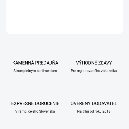
ryžový škrob.
DETAILNÉ INFORMÁCIE
OPÝTAŤ SA
KAMENNÁ PREDAJŇA
VÝHODNÉ ZĽAVY
S kompletným sortimentom
Pre registrovaného zákazníka
EXPRESNÉ DORUČENIE
OVERENÝ DODÁVATEĽ
V rámci celého Slovenska
Na trhu od roku 2018