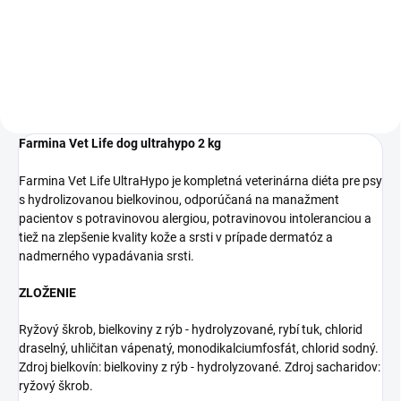
potravinových alergií a
intolerancií. Používa sa aj ako
eliminačná diéta. Podporuje tiež
funkciu kože v prípade...
Farmina Vet Life dog ultrahypo 2 kg
Farmina Vet Life UltraHypo je kompletná veterinárna diéta pre psy
s hydrolizovanou bielkovinou, odporúčaná na manažment
pacientov s potravinovou alergiou, potravinovou intoleranciou a
tiež na zlepšenie kvality kože a srsti v prípade dermatóz a
nadmerného vypadávania srsti.
ZLOŽENIE
Ryžový škrob, bielkoviny z rýb - hydrolyzované, rybí tuk, chlorid
draselný, uhličitan vápenatý, monodikalciumfosfát, chlorid sodný.
Zdroj bielkovín: bielkoviny z rýb - hydrolyzované. Zdroj sacharidov:
ryžový škrob.