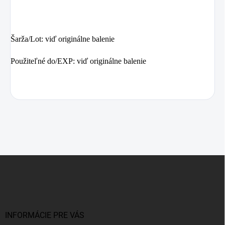
Šarža/Lot: viď originálne balenie
Použiteľné do/EXP: viď originálne balenie
Z
á
p
ä
t
i
INFORMÁCIE PRE VÁS