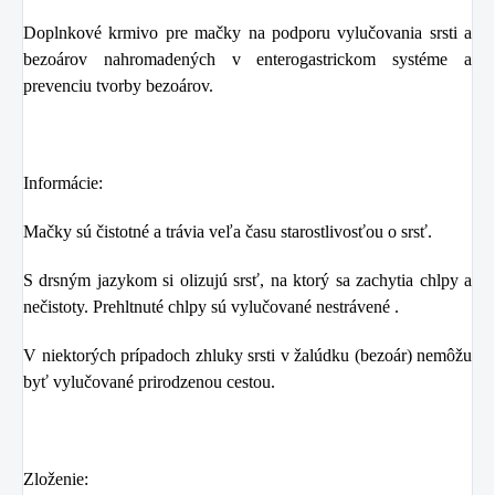
Doplnkové krmivo pre mačky na podporu vylučovania srsti a
bezoárov nahromadených v enterogastrickom systéme a
prevenciu tvorby bezoárov.
Informácie:
Mačky sú čistotné a trávia veľa času starostlivosťou o srsť.
S drsným jazykom si olizujú srsť, na ktorý sa zachytia chlpy a
nečistoty. Prehltnuté chlpy sú vylučované nestrávené .
V niektorých prípadoch zhluky srsti v žalúdku (bezoár) nemôžu
byť vylučované prirodzenou cestou.
Zloženie: