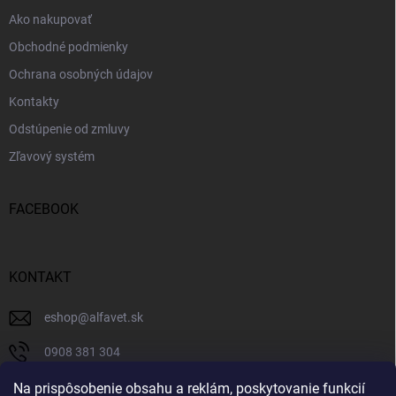
e
Ako nakupovať
Obchodné podmienky
Ochrana osobných údajov
Kontakty
Odstúpenie od zmluvy
Zľavový systém
FACEBOOK
KONTAKT
eshop
@
alfavet.sk
0908 381 304
0908 381 304
Na prispôsobenie obsahu a reklám, poskytovanie funkcií