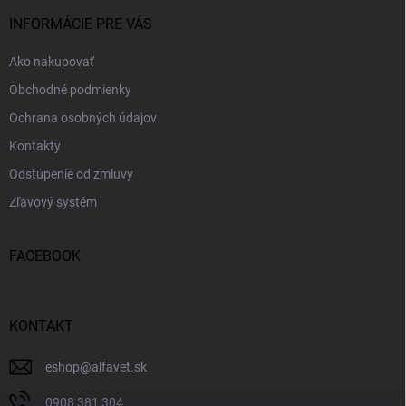
t
i
INFORMÁCIE PRE VÁS
e
Ako nakupovať
Obchodné podmienky
Ochrana osobných údajov
Kontakty
Odstúpenie od zmluvy
Zľavový systém
FACEBOOK
KONTAKT
eshop
@
alfavet.sk
0908 381 304