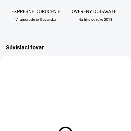
EXPRESNÉ DORUČENIE
OVERENÝ DODÁVATEĽ
V rámci celého Slovenska
Na trhu od roku 2018
Súvisiaci tovar
AKCIA
SKLADOM
SKLADOM
(48 KS)
(42 KS)
Advocate spot-on roztok
ALAVIS Nutri 200 ml (
- psy veľké 1 x 2,5 ml
lososový olej )