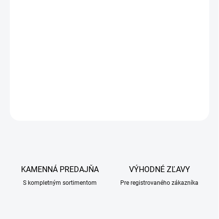
ako aj pri gastritídach a enteritídach.
Na regeneráciu narušenej črevnej mikroflóry spôsobenej
podávaním antibiotík.
Pri narušení črevnej mikroflóry u mladých zvierat v dôsledku
zmeny podmienok chovu – odstav, zmena kŕmenia a ustajnenia.
DETAILNÉ INFORMÁCIE
OPÝTAŤ SA
KAMENNÁ PREDAJŇA
VÝHODNÉ ZĽAVY
S kompletným sortimentom
Pre registrovaného zákazníka