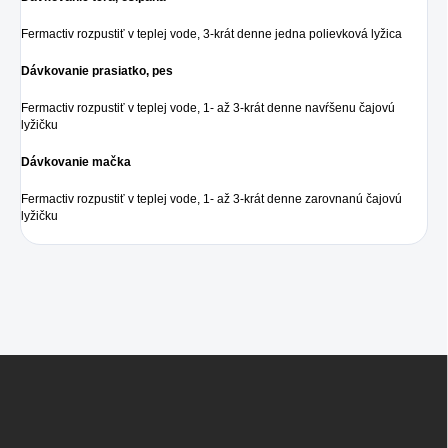
Fermactiv rozpustiť v teplej vode, 3-krát denne jedna polievková lyžica
Dávkovanie prasiatko, pes
Fermactiv rozpustiť v teplej vode, 1- až 3-krát denne navŕšenu čajovú
lyžičku
Dávkovanie mačka
Fermactiv rozpustiť v teplej vode, 1- až 3-krát denne zarovnanú čajovú
lyžičku
Z
á
p
ä