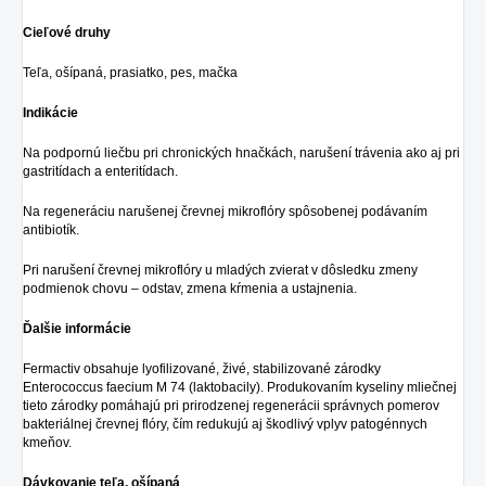
Cieľové druhy
Teľa, ošípaná, prasiatko, pes, mačka
Indikácie
Na podpornú liečbu pri chronických hnačkách, narušení trávenia ako aj pri
gastritídach a enteritídach.
Na regeneráciu narušenej črevnej mikroflóry spôsobenej podávaním
antibiotík.
Pri narušení črevnej mikroflóry u mladých zvierat v dôsledku zmeny
podmienok chovu – odstav, zmena kŕmenia a ustajnenia.
Ďalšie informácie
Fermactiv obsahuje lyofilizované, živé, stabilizované zárodky
Enterococcus faecium M 74 (laktobacily). Produkovaním kyseliny mliečnej
tieto zárodky pomáhajú pri prirodzenej regenerácii správnych pomerov
bakteriálnej črevnej flóry, čím redukujú aj škodlivý vplyv patogénnych
kmeňov.
Dávkovanie teľa, ošípaná