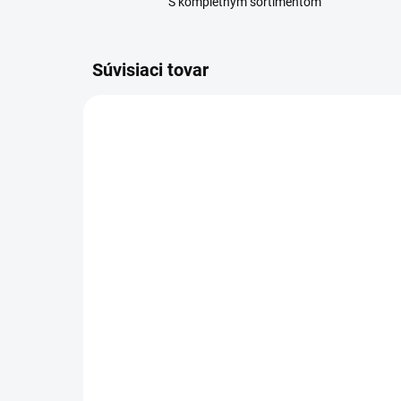
S kompletným sortimentom
Súvisiaci tovar
AKCIA
SKLADOM
(48 KS)
ALAVIS Triple Blend pre
Dez
psy a mačky plv. 200 g
ro
22,90 €
10