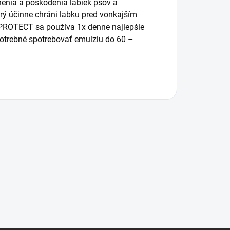
enia a poškodenia labiek psov a
ý účinne chráni labku pred vonkajším
T PROTECT sa používa 1x denne najlepšie
 potrebné spotrebovať emulziu do 60 –