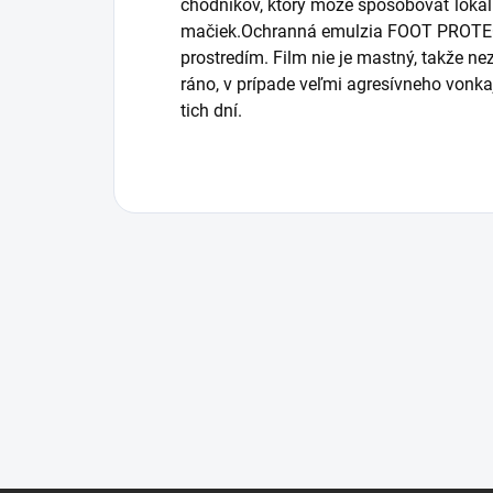
chodníkov, ktorý môže spôsobovať lokál
mačiek.Ochranná emulzia FOOT PROTECT 
prostredím. Film nie je mastný, takže 
ráno, v prípade veľmi agresívneho vonka
tich dní.