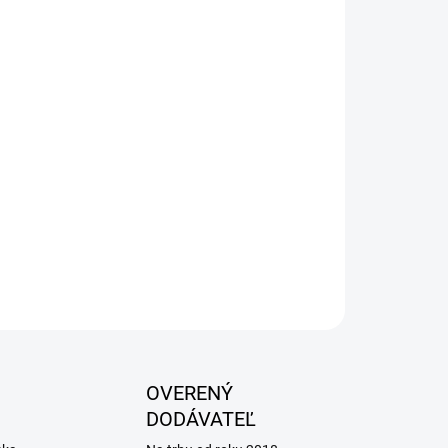
026
Pridať do košíka
emulzia hydroxidu horečnatého a vysoko
 Neobsahuje žiadne konzervanty, stabilizátory,
ilizovaný je tepelnou úpravou, z toho dôvodu je
 nie v plastovom.
OPÝTAŤ SA
OVERENÝ
DODÁVATEĽ