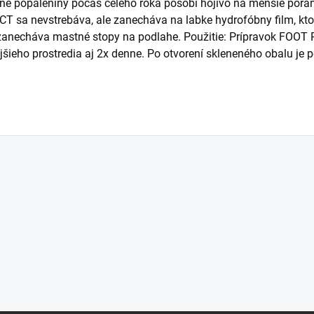
ne popáleniny počas celého roka pôsobí hojivo na menšie poran
sa nevstrebáva, ale zanecháva na labke hydrofóbny film, ktor
nezanecháva mastné stopy na podlahe. Použitie: Prípravok FOO
jšieho prostredia aj 2x denne. Po otvorení skleneného obalu je