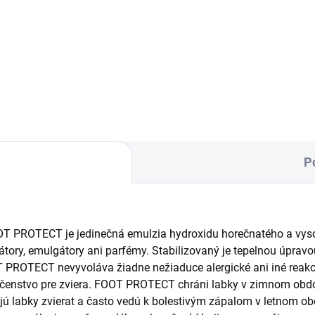
notková
0 € / 1 l
doplnok s obsahom esenciál
:
mastných kyselín (EFAs)
akteristika : Superoxidovaný
patriacich do rodiny omega 6
ok určený na intravaginálne
(W6) a omega 3 (W3)
žitie. Superoxidovaný roztok
v optimálnych množstvách a
ntravaginálnu aplikáciu ako
pomeroch...
orná liečba pri akútnych a
nických...
P
PROTECT je jedinečná emulzia hydroxidu horečnatého a vysoko
átory, emulgátory ani parfémy. Stabilizovaný je tepelnou úprav
PROTECT nevyvoláva žiadne nežiaduce alergické ani iné reakcie
ečenstvo pre zviera. FOOT PROTECT chráni labky v zimnom obd
jú labky zvierat a často vedú k bolestivým zápalom v letnom o