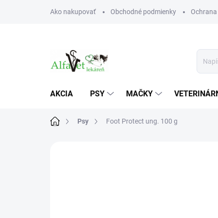
Prejsť
Ako nakupovať
Obchodné podmienky
Ochrana
na
obsah
AKCIA
PSY
MAČKY
VETERINÁRN
Domov
Psy
Foot Protect ung. 100 g
Neohodnotené
Podrobnosti hodn