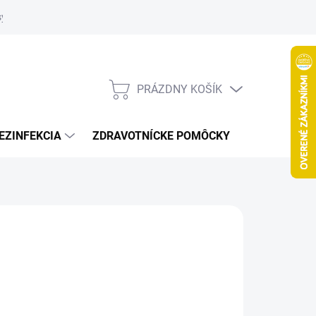
systém
PRÁZDNY KOŠÍK
NÁKUPNÝ
KOŠÍK
EZINFEKCIA
ZDRAVOTNÍCKE POMÔCKY
VČELY