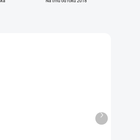
ska
Na trhu od roku 2018
ADOM
SKLADOM
5 KS)
(20 KS)
ml
Dezacin Vet H+ gél 30 g
Ďalší
produkt
13,10 €
Charakteristika : Antimikrobiálne