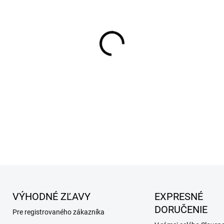
MÔŽEME DORUČIŤ DO:
12.8.2
−
+
FOOT PROTECT je jedinečná 
kvalitného rastlinného oleja.
emulgátory ani parfémy. Stab
dodávaný v sklenenom obale,
DETAILNÉ INFORMÁCIE
VÝHODNÉ ZĽAVY
EXPRESNÉ
DORUČENIE
Pre registrovaného zákazníka