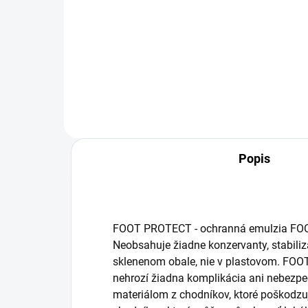
Jednotková
Jed
114,50 € / 1 kg
21,8
cena:
cena
ALAVIS ™ Triple Blend pre psov a
Char
mačky napomáha: zmiernenie
rozt
bolestí pohybového aparátu
pou
zlepšenie pohyblivosti a väčšie
na i
fyzickej výkonnosti spomalenie až
podp
zastavenie ďalšieho...
chro
Popis
FOOT PROTECT - ochranná emulzia FOOT 
Neobsahuje žiadne konzervanty, stabiliz
sklenenom obale, nie v plastovom. FOOT 
nehrozí žiadna komplikácia ani nebezp
materiálom z chodníkov, ktoré poškodzu