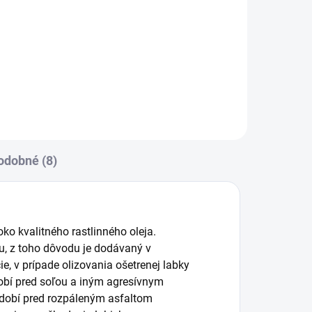
nych
krytie na všetky druhy zápalov na
pokožke a sliznici. Hydroaktívny
gél ničí baktérie, spóry a plesne
(vrátane MRSA, VRE a...
odobné (8)
 kvalitného rastlinného oleja.
ou, z toho dôvodu je dodávaný v
, v prípade olizovania ošetrenej labky
obí pred soľou a iným agresívnym
bdobí pred rozpáleným asfaltom