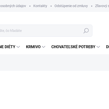
 osobných údajov
Kontakty
Odstúpenie od zmluvy
Zľavový 
Hľadať
E DIÉTY
KRMIVO
CHOVATEĽSKÉ POTREBY
D
otenia
15,50 €
Jednotková
155 € / 1 kg
cena:
SKLADOM
(25 KS)