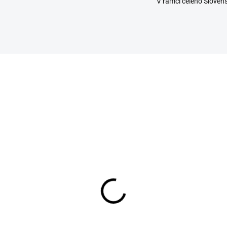
V rámci celého Sloven
SKLADOM
SKL
(20 KS)
(
acin Vet roztok
Megaderm sol. 28 x 4 
zprašovač 500 ml
21,20 €
,90 €
MEGADERM je potravinový