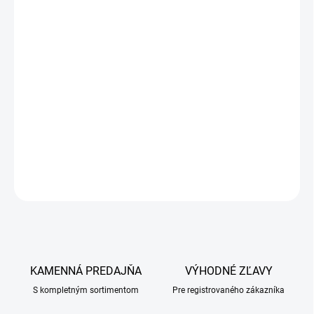
Golier ochranný Buster pre vtáky M 14 cm
Podrobný popis
- jednorazový golier pre vtáky
- zabraňuje vtákovi trhanie peria a zranení sa
- ľahko sa upevňuje pomocou kancelárskej zošívačky
- transparentný materiál
DETAILNÉ INFORMÁCIE
OPÝTAŤ SA
KAMENNÁ PREDAJŇA
VÝHODNÉ ZĽAVY
S kompletným sortimentom
Pre registrovaného zákazníka