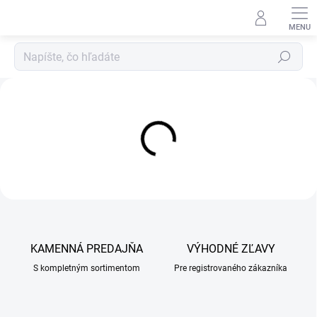
Prejsť
na
obsah
Hľadať
A
l
f
a
V
e
t
v
e
KAMENNÁ PREDAJŇA
VÝHODNÉ ZĽAVY
t
S kompletným sortimentom
Pre registrovaného zákazníka
e
r