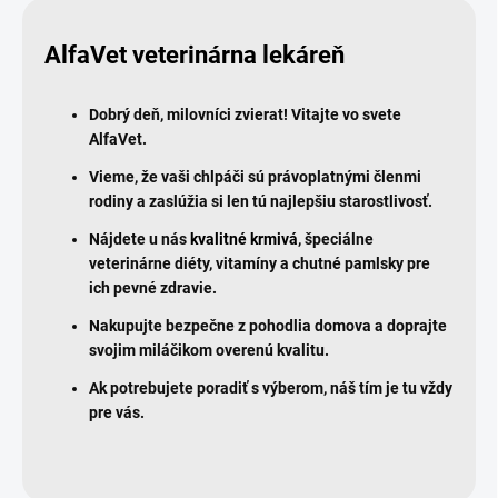
AlfaVet veterinárna lekáreň
Dobrý deň, milovníci zvierat! Vitajte vo svete
AlfaVet.
Vieme, že vaši chlpáči sú právoplatnými členmi
rodiny a zaslúžia si len tú najlepšiu starostlivosť.
Nájdete u nás
kvalitné krmivá
, špeciálne
veterinárne diéty, vitamíny a chutné pamlsky pre
ich pevné zdravie.
Nakupujte bezpečne z pohodlia domova a doprajte
svojim miláčikom overenú kvalitu.
Ak potrebujete poradiť s výberom, náš tím je tu vždy
pre vás.