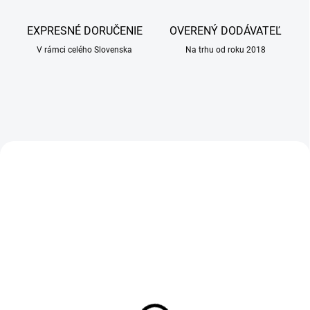
i
n
EXPRESNÉ DORUČENIE
OVERENÝ DODÁVATEĽ
á
V rámci celého Slovenska
Na trhu od roku 2018
r
n
a
l
e
AKCIA
AKCIA
k
á
r
e
ň
SKLADOM
SKLADOM
(>100 KS)
(2 KS)
ALAVIS CanabiFlex 30
Pelech Recobed