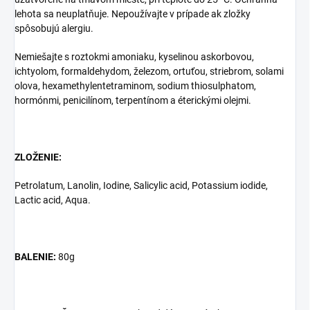
lehota sa neuplatňuje. Nepoužívajte v prípade ak zložky
spôsobujú alergiu.
Nemiešajte s roztokmi amoniaku, kyselinou askorbovou,
ichtyolom, formaldehydom, železom, ortuťou, striebrom, solami
olova, hexamethylentetraminom, sodium thiosulphatom,
hormónmi, penicilínom, terpentínom a éterickými olejmi.
ZLOŽENIE:
Petrolatum, Lanolin, Iodine, Salicylic acid, Potassium iodide,
Lactic acid, Aqua.
BALENIE:
80g