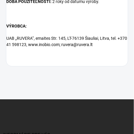
DOBA POUŽITEĽNOSTI:
2 roky od dátumu výroby.
VÝROBCA:
UAB „RUVERA“, emaites Str. 145, LT-76139 Šiauliai, Litva, tel. +370
41 598123,
www.inobio.com
;
ruvera@ruvera.lt
Z
á
p
ä
t