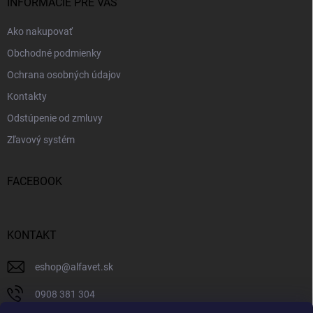
i
INFORMÁCIE PRE VÁS
e
Ako nakupovať
Obchodné podmienky
Ochrana osobných údajov
Kontakty
Odstúpenie od zmluvy
Zľavový systém
FACEBOOK
KONTAKT
eshop
@
alfavet.sk
0908 381 304