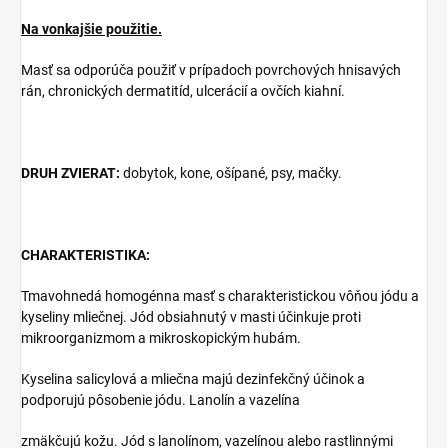
Na vonkajšie použitie
.
Masť sa odporúča použiť v prípadoch povrchových hnisavých
rán, chronických dermatitíd, ulcerácií a ovčích kiahní.
DRUH
ZVIERAT:
dobytok, kone, ošípané, psy, mačky.
CHARAKTERISTIKA:
Tmavohnedá homogénna masť s charakteristickou vôňou jódu a
kyseliny mliečnej. Jód obsiahnutý v masti účinkuje proti
mikroorganizmom a mikroskopickým hubám.
Kyselina salicylová a mliečna majú dezinfekčný účinok a
podporujú pôsobenie jódu. Lanolín a vazelína
zmäkčujú kožu. Jód s lanolínom, vazelínou alebo rastlinnými