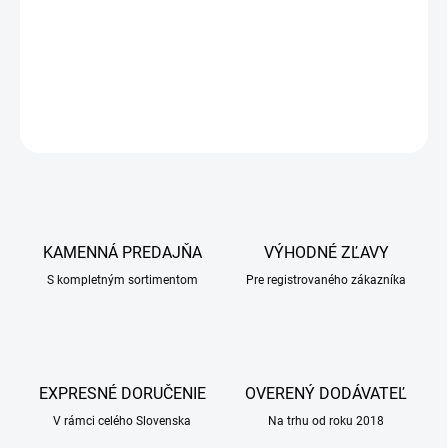
Masť sa odporúča použiť v prípadoch povrchových hnisavých rán,
chronických dermatitíd, ulcerácií a ovčích kiahní.
DETAILNÉ INFORMÁCIE
OPÝTAŤ SA
KAMENNÁ PREDAJŇA
VÝHODNÉ ZĽAVY
S kompletným sortimentom
Pre registrovaného zákazníka
EXPRESNÉ DORUČENIE
OVERENÝ DODÁVATEĽ
V rámci celého Slovenska
Na trhu od roku 2018