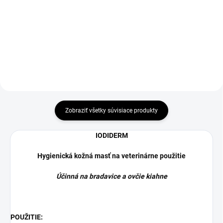
ochutený roztok s obsahom
pred olizovaním, škrabaním a
chlorhexidinu a xylitolu k
nečistotami. Podporuje hojenie
potlačeniu zápachu z
rán a pooperačnú starostlivosť.
úst.Chlorhexidin je účinná, dobre
Ochrana počas...
známa látka s protipovlakovým
účinkom....
Zobraziť všetky súvisiace produkty
IODIDERM
Hygienická kožná masť na veterinárne použitie
Účinná na bradavice a ovčie kiahne
POUŽITIE
: