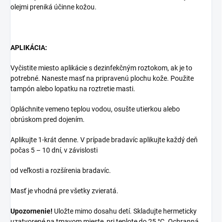
olejmi preniká účinne kožou.
APLIKÁCIA:
Vyčistite miesto aplikácie s dezinfekčným roztokom, ak je to
potrebné. Naneste masť na pripravenú plochu kože. Použite
tampón alebo lopatku na roztretie masti.
Opláchnite vemeno teplou vodou, osušte utierkou alebo
obrúskom pred dojením.
Aplikujte 1-krát denne. V prípade bradavíc aplikujte každý deň
počas 5 – 10 dní, v závislosti
od veľkosti a rozšírenia bradavíc.
Masť je vhodná pre všetky zvieratá.
Upozornenie!
Uložte mimo dosahu detí. Skladujte hermeticky
uzatvorené na tmavom mieste, pri teplote do 25 °C. Ochranná