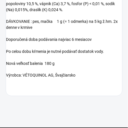
popoloviny 10,5 %, vápnik (Ca) 3,7 %, fosfor (P) < 0,01 %, sodík
(Na) 0,015%, draslík (K) 0,024 %.
DÁVKOVANIE : pes, mačka 1 g (= 1 odmerka) na 5 kg ž.hm. 2x
denne v krmive
Doporučená doba podávania najviac 6 mesiacov
Po celou dobu kŕmenia je nutné podávať dostatok vody.
Nová veľkosť balenia 180 g
Výrobca: VÉTOQUINOL AG, Švajčiarsko