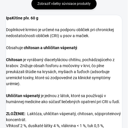
Zobraziť všetky súvisiace produkty
IpaKitine plv. 60 g
Doplnkové krmivo je určené na podporu obličiek pri chronickej
nedostatočnosti obličiek (CRI) u psov a mačiek.
Obsahuje
chitosan a uhličitan vápenatý
.
Chitosan
je vyrábaný diacetyláciou chitínu, pochádzajúceho z
krabov. Znižuje obsah fosforu a močoviny v krvi, čo plne
preukázali štúdie na krysách, myšiach a ľuďoch (adsorbuje
uremické toxíny, ktoré sú zodpovedné za klinické symptómy
urémie).
Uhličitan vápenatý
je jednou z látok, ktoré sa používajú v
humánnej medicíne ako súčasť liečebných opatrení pri CRI u ľudí.
ZLOŽENIE:
Laktóza, uhličitan vápenatý, chitosan, sójoproteinový
koncentrát.
Vlhkosť 2 %, dusíkaté látky 4 %, vláknina < 1 %, tuk 0,5 %,