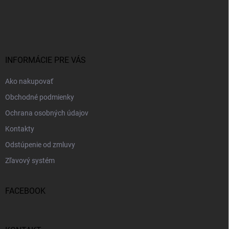
Z
á
p
ä
t
i
INFORMÁCIE PRE VÁS
e
Ako nakupovať
Obchodné podmienky
Ochrana osobných údajov
Kontakty
Odstúpenie od zmluvy
Zľavový systém
FACEBOOK