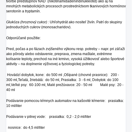
tvorbe predstupňov NAD (nikotínamidadeníndinukleotid) ako aj na
mnohých metabolických procesoch prostredníctvom tkanivových hormónov
serotonín a tryptamín.
Glukóza (hroznový cukor) :
Uhľohydrát ako nositeľ živín. Patrí do skupiny
jednoduchých cukrov (monosacharidov).
Odporúčané použitie:
Pred, počas a po fázach zvýšeného výkonu resp. potreby – napr. pri záťaži
ako pôrody alebo odstavenie, preprava, zmena maštale, extrémne
kolísanie teploty, prechod na iné krmivo, vysoká úžitkovosť alebo športové
aktivity – na doplnenie výživovej a fyziologickej potreby.
Hovädzí dobytok, kone: do 500 ml ,Ošípané (chovné prasnice): 200 -
300 ml,Teľatá, žriebätá: do 50 ml, Prasiatka: 3 - 6 ml, Dobytok: do 100
ml,Veľké psy: 60-100 ml, Malé prežúvavce: 20 - 50 ml Malé psy: 20 -
40 ml
Podávanie pomocou kŕmnych automatov na kašovité kŕmenie: prasiatka:
10 ml/liter
Podávanie v pitnej vode: prasiatka: 0,2 - 2,0 ml/liter
nosnice: do 4,5 ml/liter