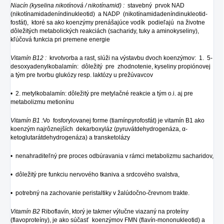
Niacín (kyselina nikotínová / nikotínamid) :
stavebný prvok NAD
(nikotínamidadeníndinukleotid) a NADP (nikotínamidadeníndinukleotid-
fosfát), ktoré sa ako koenzýmy prenášajúce vodík podieľajú na životne
dôležitých metabolických reakciách (sacharidy, tuky a aminokyseliny),
kľúčová funkcia pri premene energie
Vitamín B12 :
krvotvorba a rast, slúži na výstavbu dvoch koenzýmov: 1. 5-
desoxyadenylkobalamín: dôležitý pre zhodnotenie, kyseliny propiónovej
a tým pre tvorbu glukózy resp. laktózy u prežúvavcov
• 2. metylkobalamín: dôležitý pre metylačné reakcie a tým o.i. aj pre
metabolizmu metionínu
Vitamín B1 :
Vo fosforylovanej forme (tiamínpyrofosfát) je vitamín B1 ako
koenzým najrôznejších dekarboxyláz (pyruvátdehydrogenáza, α-
ketoglutarátdehydrogenáza) a transketolázy
• nenahraditeľný pre proces odbúravania v rámci metabolizmu sacharidov,
• dôležitý pre funkciu nervového tkaniva a srdcového svalstva,
• potrebný na zachovanie peristaltiky v žalúdočno-črevnom trakte.
Vitamín B2
Riboflavín, ktorý je takmer výlučne viazaný na proteíny
(flavoproteíny), je ako súčasť koenzýmov FMN (flavín-mononukleotid) a