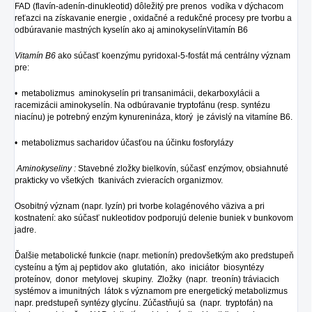
FAD (flavín-adenín-dinukleotid) dôležitý pre prenos vodíka v dýchacom
reťazci na získavanie energie , oxidačné a redukčné procesy pre tvorbu a
odbúravanie mastných kyselín ako aj aminokyselínVitamín B6
Vitamín B6
ako súčasť koenzýmu pyridoxal-5-fosfát má centrálny význam
pre:
• metabolizmus aminokyselín pri transanimácii, dekarboxylácii a
racemizácii aminokyselín. Na odbúravanie tryptofánu (resp. syntézu
niacínu) je potrebný enzým kynurenináza, ktorý je závislý na vitamíne B6.
• metabolizmus sacharidov účasťou na účinku fosforylázy
Aminokyseliny :
Stavebné zložky bielkovín, súčasť enzýmov, obsiahnuté
prakticky vo všetkých tkanivách zvieracích organizmov.
Osobitný význam (napr. lyzín) pri tvorbe kolagénového väziva a pri
kostnatení: ako súčasť nukleotidov podporujú delenie buniek v bunkovom
jadre.
Ďalšie metabolické funkcie (napr. metionín) predovšetkým ako predstupeň
cysteínu a tým aj peptidov ako glutatión, ako iniciátor biosyntézy
proteínov, donor metylovej skupiny. Zložky (napr. treonín) tráviacich
systémov a imunitných látok s významom pre energetický metabolizmus
napr. predstupeň syntézy glycínu. Zúčastňujú sa (napr. tryptofán) na