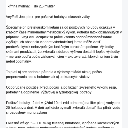
kŕmna hydina: do 2,5 ml/liter
VeyFo® Jecuplex pre poštové holuby a okrasné vtáky
Špeciálne pri pretekárskom lietaní sa od poštových holubov očakáva v
krátkom čase mimoriadny metabolický výkon. Potreba látok obsiahnutých v
prípravku VeyFo® Jecuplex sa práve v tomto období mnohonásobne
zvyšuje. Ich absencia v dobre vstrebateľnej forme môže viesť
predovšetkým k nebezpečným funkčným poruchám pečene. Výsledky
skúmaní preukázali, že zvieratá s dobrou výživou dosiahli lepšie výsledky
– merané podľa počtu získaných cien – ako zvieratá, ktorých príjem živín
nebol optimálny.
To platí aj pre obdobie párenia a výchovy mláďat ako aj počas
preperovania ako u holubov tak aj u okrasných vtákov.
Odporúčané použitie: Pred, počas a po fázach zvýšeného výkonu resp.
potreby na doplnenie výživovej a fyziologickej potreby
Poštové holuby: 2 dni v týždni 10 ml (viď odmerku) na liter pitnej vody pre
20 holubov a deň. V deň aplikácie by mali zvieratá dostať iba pitnú vodu
s rozpusteným prípravkom
Okrasné vtáky: 5 – 1 0 ml/kg telesnej hmotnosti, v prípade kachektických
zvierat resp. zvietat s podozrením na nedostatočnú funkciu pečene sa