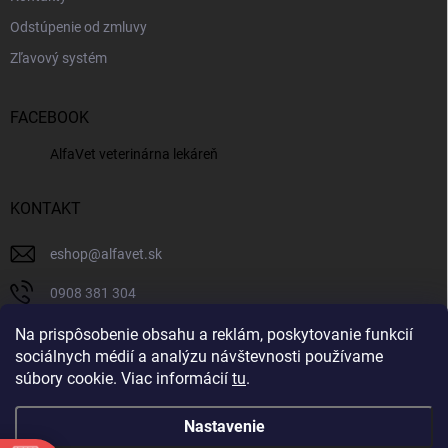
Odstúpenie od zmluvy
Zľavový systém
FACEBOOK
AlfaVet veterinárna lekáreň
KONTAKT
eshop
@
alfavet.sk
0908 381 304
0908 381 304
Na prispôsobenie obsahu a reklám, poskytovanie funkcií
sociálnych médií a analýzu návštevnosti používame
Facebook
súbory cookie. Viac informácií
tu
.
Nastavenie