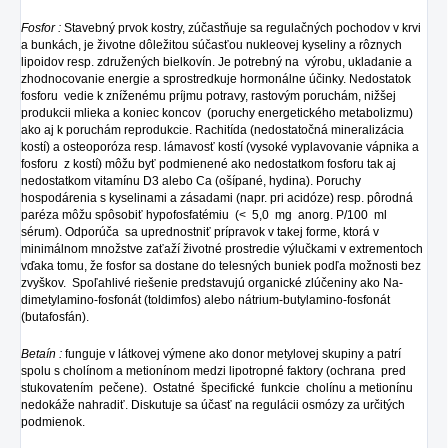
Fosfor :
Stavebný prvok kostry, zúčastňuje sa regulačných pochodov v krvi
a bunkách, je životne dôležitou súčasťou nukleovej kyseliny a rôznych
lipoidov resp. združených bielkovín. Je potrebný na výrobu, ukladanie a
zhodnocovanie energie a sprostredkuje hormonálne účinky. Nedostatok
fosforu vedie k zníženému príjmu potravy, rastovým poruchám, nižšej
produkcii mlieka a koniec koncov (poruchy energetického metabolizmu)
ako aj k poruchám reprodukcie. Rachitída (nedostatočná mineralizácia
kostí) a osteoporóza resp. lámavosť kostí (vysoké vyplavovanie vápnika a
fosforu z kostí) môžu byť podmienené ako nedostatkom fosforu tak aj
nedostatkom vitamínu D3 alebo Ca (ošípané, hydina). Poruchy
hospodárenia s kyselinami a zásadami (napr. pri acidóze) resp. pôrodná
paréza môžu spôsobiť hypofosfatémiu (< 5,0 mg anorg. P/100 ml
sérum). Odporúča sa uprednostniť prípravok v takej forme, ktorá v
minimálnom množstve zaťaží životné prostredie výlučkami v extrementoch
vďaka tomu, že fosfor sa dostane do telesných buniek podľa možnosti bez
zvyškov. Spoľahlivé riešenie predstavujú organické zlúčeniny ako Na-
dimetylamino-fosfonát (toldimfos) alebo nátrium-butylamino-fosfonát
(butafosfán).
Betaín :
funguje v látkovej výmene ako donor metylovej skupiny a patrí
spolu s cholínom a metionínom medzi lipotropné faktory (ochrana pred
stukovatením pečene). Ostatné špecifické funkcie cholínu a metionínu
nedokáže nahradiť. Diskutuje sa účasť na regulácii osmózy za určitých
podmienok.