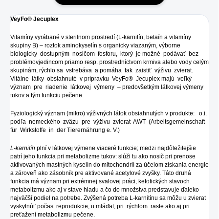
VeyFo® Jecuplex
Vitamíny vyrábané v sterilnom prostredí (L-karnitín, betaín a vitamíny
skupiny B) – roztok aminokyselín s organicky viazaným, výborne
biologicky dostupným nosičom fosforu, ktorý je možné podávať bez
problémovjedincom priamo resp. prostredníctvom krmiva alebo vody celým
skupinám, rýchlo sa vstrebáva a pomáha tak zaistiť výživu zvierat.
Vitálne látky obsiahnuté v prípravku VeyFo® Jecuplex majú veľký
význam pre riadenie látkovej výmeny – predovšetkým látkovej výmeny
tukov a tým funkciu pečene.
Fyziologický význam (mikro) výživných látok obsiahnutých v produkte: o.i.
podľa nemeckého zväzu pre výživu zvierat AWT (Arbeitsgemeinschaft
für Wirkstoffe in der Tierernährung e. V.)
L-karnitín
plní v látkovej výmene viaceré funkcie; medzi najdôležitejšie
patrí jeho funkcia pri metabolizme tukov: slúži tu ako nosič pri prenose
aktivovaných mastných kyselín do mitochondrií za účelom získania energie
a zároveň ako zásobník pre aktivované acetylové zvyšky. Táto druhá
funkcia má význam pri extrémnej svalovej práci, ketotických stavoch
metabolizmu ako aj v stave hladu a čo do množstva predstavuje ďaleko
najväčší podiel na potrebe. Zvýšená potreba L-karnitínu sa môžu u zvierat
vyskytnúť počas reprodukcie, u mláďat, pri rýchlom raste ako aj pri
preťažení metabolizmu pečene.