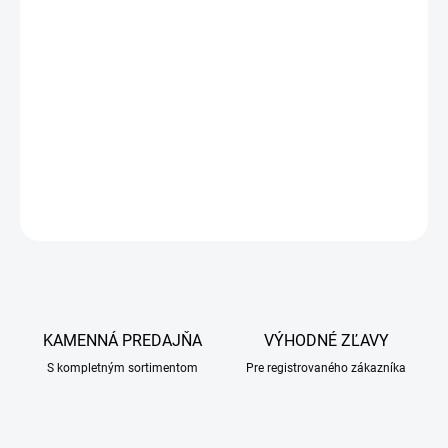
Minerálno-vitamínový prípravok pre zlepšenie telesnej kondície,
reprodukcie psov a odchov šteniat.
Zloženie:
L-karnitín, vitamíny, prírodné látky, upravená pitná voda
DETAILNÉ INFORMÁCIE
OPÝTAŤ SA
KAMENNÁ PREDAJŇA
VÝHODNÉ ZĽAVY
S kompletným sortimentom
Pre registrovaného zákazníka