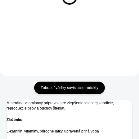
Podpora regeneračných
7 €
a reparačných procesov
predovšetkým stagnujúcich a zle
Ochrana a bezpečnosť počas
hojacich sa rán rôznej etiológie,
rekonvalescencie. Izoluje a chráni
rán so zvýšeným rizikom infekcie,
pred olizovaním, škrabaním a
terapia rôznych...
nečistotami. Podporuje hojenie
rán a pooperačnú starostlivosť.
Ochrana počas...
Zobraziť všetky súvisiace produkty
Minerálno-vitamínový prípravok pre zlepšenie telesnej kondície,
reprodukcie psov a odchov šteniat.
Zloženie:
L-karnitín, vitamíny, prírodné látky, upravená pitná voda