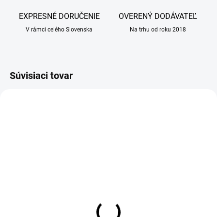
EXPRESNÉ DORUČENIE
OVERENÝ DODÁVATEĽ
V rámci celého Slovenska
Na trhu od roku 2018
Súvisiaci tovar
SKLADOM
NA ZÁVÄZNÚ OBJEDNÁVKU
(25 KS)
(10 KS)
Košieľka pooperačná
Surgilan gel 20 ml
ochranná Recowear FIT
5,60 €
č.4 - 42 cm