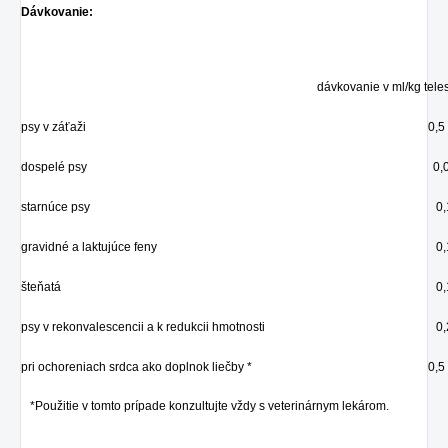
Dávkovanie:
dávkovanie v ml/kg tele
psy v záťaži
0,5 
dospelé psy
0,
starnúce psy
0,
gravidné a laktujúce feny
0,
šteňatá
0,
psy v rekonvalescencii a k redukcii hmotnosti
0,
pri ochoreniach srdca ako doplnok liečby *
0,5 
*
Použitie v tomto prípade konzultujte vždy s veterinárnym lekárom.