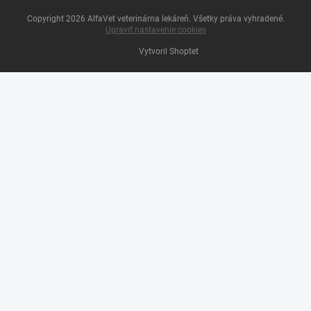
Copyright 2026
AlfaVet veterinárna lekáreň
. Všetky práva vyhradené.
Upraviť nastavenie cookies
Vytvoril Shoptet