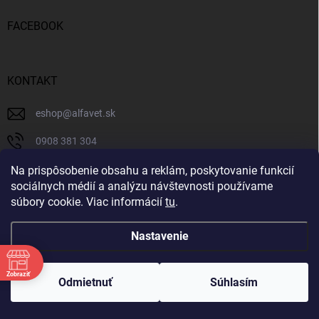
FACEBOOK
KONTAKT
eshop
@
alfavet.sk
0908 381 304
0908 381 304
Na prispôsobenie obsahu a reklám, poskytovanie funkcií
sociálnych médií a analýzu návštevnosti používame
Facebook
súbory cookie. Viac informácií
tu
.
Nastavenie
Copyright 2026
AlfaVet veterinárna lekáreň
. Všetky práva vyhradené.
Zobraziť
Upraviť nastavenie cookies
Odmietnuť
Súhlasím
Vytvoril Shoptet