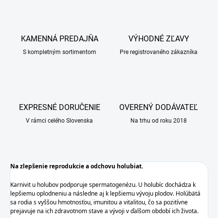
KAMENNÁ PREDAJŇA
VÝHODNÉ ZĽAVY
S kompletným sortimentom
Pre registrovaného zákazníka
EXPRESNÉ DORUČENIE
OVERENÝ DODÁVATEĽ
V rámci celého Slovenska
Na trhu od roku 2018
Na zlepšenie reprodukcie a odchovu holubiat.
Karnivit u holubov podporuje spermatogenézu. U holubíc dochádza k
lepšiemu oplodneniu a následne aj k lepšiemu vývoju plodov. Holúbätá
sa rodia s vyššou hmotnosťou, imunitou a vitalitou, čo sa pozitívne
prejavuje na ich zdravotnom stave a vývoji v ďalšom období ich života.