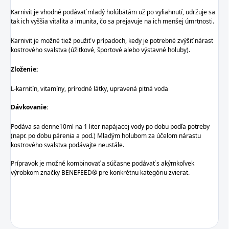
Karnivit je vhodné podávať mladý holúbätám už po vyliahnutí, udržuje sa
tak ich vyššia vitalita a imunita, čo sa prejavuje na ich menšej úmrtnosti.
Karnivit je možné tiež použiť v prípadoch, kedy je potrebné zvýšiť nárast
kostrového svalstva (úžitkové, športové alebo výstavné holuby).
Zloženie:
L-karnitín, vitamíny, prírodné látky, upravená pitná voda
Dávkovanie:
Podáva sa denne10ml na 1 liter napájacej vody po dobu podľa potreby
(napr. po dobu párenia a pod.) Mladým holubom za účelom nárastu
kostrového svalstva podávajte neustále.
Prípravok je možné kombinovať a súčasne podávať s akýmkoľvek
výrobkom značky BENEFEED® pre konkrétnu kategóriu zvierat.