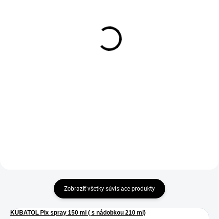
Košieľka pooperačná
Košieľka pooperačná
ochranná Recowear č.9 -
ochranná Recowear č.8 -
60 cm
52 cm
12,90 €
11,90 €
Ochrana a bezpečnosť počas
Ochrana a bezpečnosť počas
rekonvalescencie. Izoluje a chráni
rekonvalescencie. Izoluje a chráni
pred olizovaním, škrabaním a
pred olizovaním, škrabaním a
nečistotami. Podporuje hojenie
nečistotami. Podporuje hojenie
rán a pooperačnú starostlivosť.
rán a pooperačnú starostlivosť.
Ochrana počas...
Ochrana počas...
Zobraziť všetky súvisiace produkty
KUBATOL Pix spray 150 ml ( s nádobkou 210 ml)