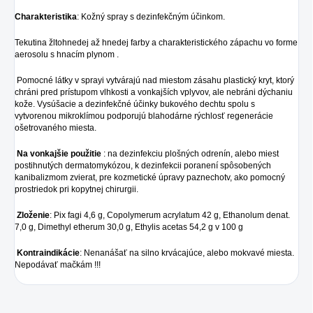
Charakteristika
: Kožný spray s dezinfekčným účinkom.
Tekutina žltohnedej až hnedej farby a charakteristického zápachu vo forme
aerosolu s hnacím plynom .
Pomocné látky v sprayi vytvárajú nad miestom zásahu plastický kryt, ktorý
chráni pred prístupom vlhkosti a vonkajších vplyvov, ale nebráni dýchaniu
kože. Vysúšacie a dezinfekčné účinky bukového dechtu spolu s
vytvorenou mikroklímou podporujú blahodárne rýchlosť regenerácie
ošetrovaného miesta.
Na vonkajšie použitie
: na dezinfekciu plošných odrenín, alebo miest
postihnutých dermatomykózou, k dezinfekcii poranení spôsobených
kanibalizmom zvierat, pre kozmetické úpravy paznechotv, ako pomocný
prostriedok pri kopytnej chirurgii.
Zloženie
: Pix fagi 4,6 g, Copolymerum acrylatum 42 g, Ethanolum denat.
7,0 g, Dimethyl etherum 30,0 g, Ethylis acetas 54,2 g v 100 g
Kontraindikácie
: Nenanášať na silno krvácajúce, alebo mokvavé miesta.
Nepodávať mačkám !!!