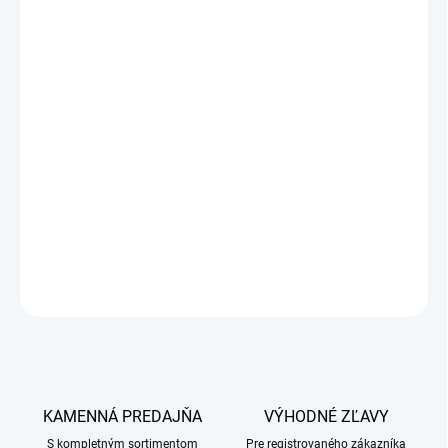
Kožný spray s dezinfekčným účinkom.
Tekutina žltohnedej až hnedej farby a charakteristického zápachu
vo forme aerosolu s hnacím plynom .
Pomocné látky v sprayi vytvárajú nad miestom zásahu plastický
kryt, ktorý chráni pred prístupom vlhkosti a vonkajších vplyvov, ale
nebráni dýchaniu kože. Vysúšacie a dezinfekčné účinky bukového
dechtu spolu s vytvorenou mikroklímou podporujú blahodárne
rýchlosť regenerácie ošetrovaného miesta.
DETAILNÉ INFORMÁCIE
OPÝTAŤ SA
KAMENNÁ PREDAJŇA
VÝHODNÉ ZĽAVY
S kompletným sortimentom
Pre registrovaného zákazníka