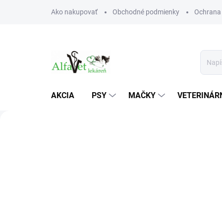
Prejsť
Ako nakupovať
Obchodné podmienky
Ochrana
na
obsah
AKCIA
PSY
MAČKY
VETERINÁRN
A
l
Predchádzajúce
f
a
V
e
t
v