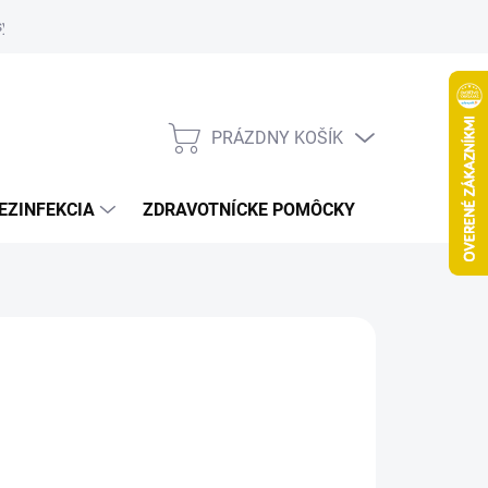
systém
PRÁZDNY KOŠÍK
NÁKUPNÝ
KOŠÍK
EZINFEKCIA
ZDRAVOTNÍCKE POMÔCKY
VČELY
026