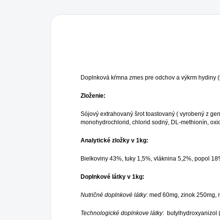
Doplnková kŕmna zmes pre odchov a výkrm hydiny (kur
Zloženie:
Sójový extrahovaný šrot toastovaný ( vyrobený z gen
monohydrochlorid, chlorid sodný, DL-methionín, oxid 
Analytické zložky v 1kg:
Bielkoviny 43%, tuky 1,5%, vláknina 5,2%, popol 18%
Doplnkové látky v 1kg:
Nutričné doplnkové látky
: meď 60mg, zinok 250mg, ma
Technologické doplnkove látky
: butylhydroxyanizol