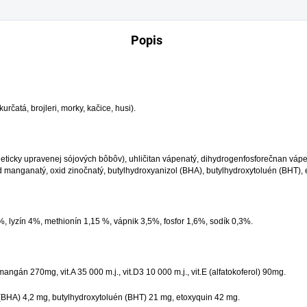
Popis
čatá, brojleri, morky, kačice, husi).
eticky upravenej sójových bôbôv), uhličitan vápenatý, dihydrogenfosforečnan vápe
manganatý, oxid zinočnatý, butylhydroxyanizol (BHA), butylhydroxytoluén (BHT), etox
, lyzín 4%, methionín 1,15 %, vápnik 3,5%, fosfor 1,6%, sodík 0,3%.
ngán 270mg, vit.A 35 000 m.j., vit.D3 10 000 m.j., vit.E (alfatokoferol) 90mg.
 (BHA) 4,2 mg, butylhydroxytoluén (BHT) 21 mg, etoxyquin 42 mg.