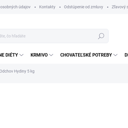
 osobných údajov
Kontakty
Odstúpenie od zmluvy
Zľavový 
Hľadať
E DIÉTY
KRMIVO
CHOVATEĽSKÉ POTREBY
D
 Odchov Hydiny 5 kg
otenia
12,80 €
Jednotková
SKLADOM
(6 KS)
cena:
MÔŽEME DORUČIŤ DO:
10.8.2