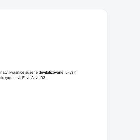
natý, kvasnice sušené devitalizované, L-lyzín
yquin, vit.E, vit.A, vit.D3.