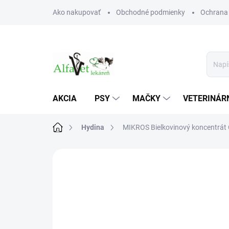
Prejsť
Ako nakupovať
Obchodné podmienky
Ochrana
na
obsah
AKCIA
PSY
MAČKY
VETERINÁRN
Domov
Hydina
MIKROS Bielkovinový koncentrát
Neohodnotené
Podrobnosti hodn