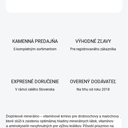
OPÝTAŤ SA
KAMENNÁ PREDAJŇA
VÝHODNÉ ZĽAVY
S kompletným sortimentom
Pre registrovaného zákazníka
EXPRESNÉ DORUČENIE
OVERENÝ DODÁVATEĽ
V rámci celého Slovenska
Na trhu od roku 2018
Doplnkové minerálno – vitamínové krmivo pre drobnochovy a malochovy ,
ktoré slúži k zaisteniu optimálnej hladiny minerálnych látok, vitamínov
a aminokyselín nevyhnutných pre výživu králikov. Pôsobí priaznivo na