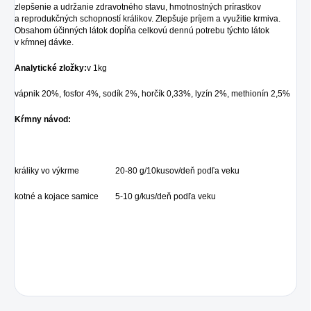
zlepšenie a udržanie zdravotného stavu, hmotnostných prírastkov
a reprodukčných schopností králikov. Zlepšuje príjem a využitie krmiva.
Obsahom účinných látok dopĺňa celkovú dennú potrebu týchto látok
v kŕmnej dávke.
Analytické zložky:
v 1kg
vápnik 20%, fosfor 4%, sodík 2%, horčík 0,33%, lyzín 2%, methionín 2,5%
Kŕmny návod:
králiky vo výkrme
20-80 g/10kusov/deň podľa veku
kotné a kojace samice
5-10 g/kus/deň podľa veku