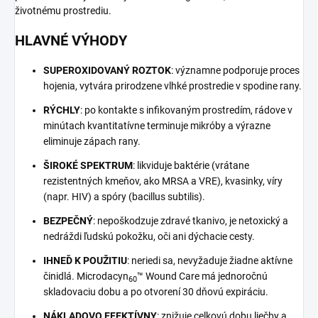
životnému prostrediu.
HLAVNÉ VÝHODY
SUPEROXIDOVANÝ ROZTOK
: významne podporuje proces
hojenia, vytvára prirodzene vlhké prostredie v spodine rany.
RÝCHLY
: po kontakte s infikovaným prostredím, rádove v
minútach kvantitatívne terminuje mikróby a výrazne
eliminuje zápach rany.
ŠIROKÉ SPEKTRUM
: likviduje baktérie (vrátane
rezistentných kmeňov, ako MRSA a VRE), kvasinky, víry
(napr. HIV) a spóry (bacillus subtilis).
BEZPEČNÝ
: nepoškodzuje zdravé tkanivo, je netoxický a
nedráždi ľudskú pokožku, oči ani dýchacie cesty.
IHNEĎ K POUŽITIU
: neriedi sa, nevyžaduje žiadne aktívne
činidlá. Microdacyn
™ Wound Care má jednoročnú
60
skladovaciu dobu a po otvorení 30 dňovú expiráciu.
NÁKLADOVO EFEKTÍVNY
: znižuje celkovú dobu liečby a