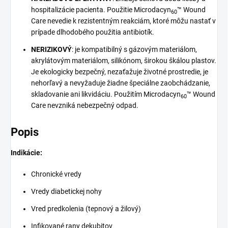
hospitalizácie pacienta. Použitie Microdacyn
™ Wound
60
Care nevedie k rezistentným reakciám, ktoré môžu nastať v
prípade dlhodobého použitia antibiotík.
NERIZIKOVÝ
: je kompatibilný s gázovým materiálom,
akrylátovým materiálom, silikónom, širokou škálou plastov.
Je ekologicky bezpečný, nezaťažuje životné prostredie, je
nehorľavý a nevyžaduje žiadne špeciálne zaobchádzanie,
skladovanie ani likvidáciu. Použitím Microdacyn
™ Wound
60
Care nevzniká nebezpečný odpad.
Popis
Indikácie:
Chronické vredy
Vredy diabetickej nohy
Vred predkolenia (tepnový a žilový)
Infikované rany dekubitov