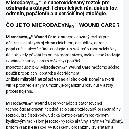
Microdacyn
™ je superoxidovaný roztok pre
60
ošetrenie akútnych i chronických rán, dekubitov,
odrenín, popálenín a ulcerácií inej etiológie.
ČO JE TO MICRODACYN
™ WOUND CARE ?
60
Microdacyn
™
Wound Care
je superoxidovaný roztok pre
60
ošetrenie akútnych aj chronických rán, dekubitov, odrenín,
popálenín a ulcerácií inej etiológie. Roztok má v rane selektívny
účinok, kedy pôsobí len na mikroorganizmy, avšak nepoškodzuje
tkaninové bunky a preto môže byť použitý
monoteraupeticky.
Microdacyn
™
Wound Care
môžeme účelne
60
použiť pre oplach , postrek a debridement.
Znižuje mikrobiálnu záťaž v rane a jeho okolí,
pomáha tvoriť
vlhké prostredie a tým umožňuje organizmu rozvinúť vlastný
proces hojenia.
Microdacyn
™ Wound Care
vychádza z patentovanej
60
technológie
Microcyn™
: jedná sa o superoxidovaný, pH neutrálny
roztok ultra čistej vody. Vďaka kontrolovaným reaktivnym
kyslíkovým radikálom je roztok vysoko aktívny, a tým veľmi účinný,
pritom však nie je škodlivý ľudskému organizmu, zvieratám a