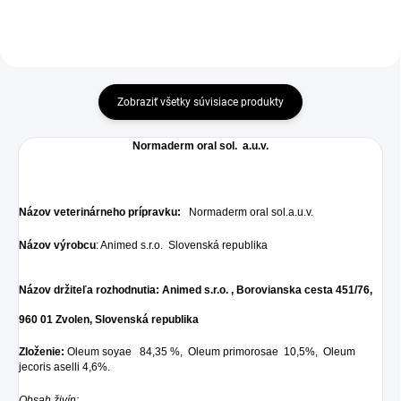
Zobraziť všetky súvisiace produkty
Normaderm oral sol. a.u.v.
Názov veterinárneho prípravku:
Normaderm oral sol.a.u.v.
Názov výrobcu
: Animed s.r.o. Slovenská republika
Názov držiteľa rozhodnutia: Animed s.r.o. , Borovianska cesta 451/76,
960 01 Zvolen,
Slovenská republika
Zloženie:
Oleum soyae 84,35 %, Oleum primorosae 10,5%, Oleum
jecoris aselli 4,6%.
Obsah živín: