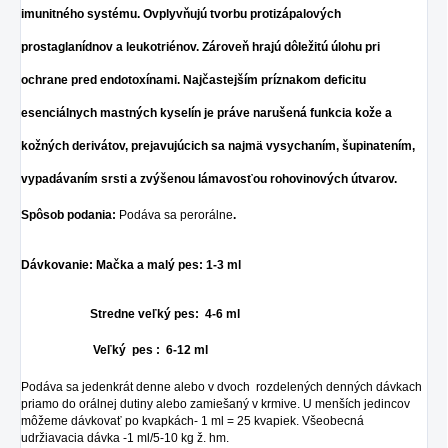
imunitného systému. Ovplyvňujú tvorbu protizápalových
prostaglanídnov a leukotriénov. Zároveň hrajú dôležitú úlohu pri
ochrane pred endotoxínami. Najčastejším príznakom deficitu
esenciálnych mastných kyselín je
práve narušená funkcia kože a
kožných derivátov, prejavujúcich sa najmä vysychaním,
šupinatením,
vypadávaním srsti a zvýšenou lámavosťou rohovinových útvarov.
Spôsob podania:
Podáva sa perorálne
.
Dávkovanie: Mačka a malý pes: 1-3 ml
Stredne veľký pes: 4-6 ml
Veľký pes : 6-12 ml
Podáva sa jedenkrát denne alebo v dvoch rozdelených denných dávkach
priamo do orálnej dutiny alebo zamiešaný v krmive. U menších jedincov
môžeme dávkovať po kvapkách-
1 ml = 25 kvapiek. Všeobecná
udržiavacia dávka -1 ml/5-10 kg ž. hm.