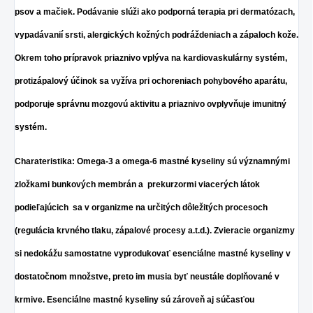
psov a mačiek. Podávanie slúži ako podporná terapia pri dermatózach,
vypadávanií srsti, alergických kožných podráždeniach a zápaloch kože.
Okrem toho prípravok priaznivo vplýva na kardiovaskulárny systém,
protizápalový účinok sa vyžíva pri ochoreniach pohybového aparátu,
podporuje správnu mozgovú aktivitu a priaznivo ovplyvňuje imunitný
systém.
Charateristika: Omega-3 a omega-6 mastné kyseliny sú významnými
zložkami bunkových membrán
a prekurzormi viacerých látok
podieľajúcich sa v organizme na určitých dôležitých procesoch
(regulácia krvného tlaku, zápalové procesy a.t.d.). Zvieracie organizmy
si nedokážu samostatne vyprodukovať esenciálne mastné kyseliny v
dostatočnom množstve, preto im musia byť neustále doplňované v
krmive. Esenciálne mastné kyseliny sú zároveň aj súčasťou