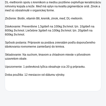
DL-methionín spolu s kremíkom a meďou pozitívne ovplivňuje keratinizáciu
rohoviny kopyta a kože. Meď má vplyv na kvalitu pigmentácie srsti. Zinok a
meď sú obsiahnuté v organickej forme.
Zloženie: Biotín, vitamín B6, kremík, zinok, meď, DL-metionín.
Dávkovanie: Preventívne 1,5g/deň na 100kg živ.hmot. tzn. 10g/deň na
600kg živ.hmot. Liečebne 3g/deň na 100kg živ.hmot. tzn. 20g/deň na
600kg živ.hmot.
Spôsob podania: Prípravok sa podáva zvieratám podľa doporučeného
dávkovania rovnomerne zamiešaný do krmiva.
Skladovanie: Na suchom, tmavom a chladnom mieste v pôvodnom
uzavretom obale.
Upozornenie: 1 polievková lyžica obsahuje cca 20 g prípravku.
Doba použitia: 12 mesiacov od dátumu výroby.