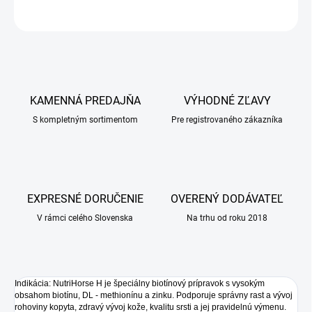
OPÝTAŤ SA
KAMENNÁ PREDAJŇA
VÝHODNÉ ZĽAVY
S kompletným sortimentom
Pre registrovaného zákazníka
EXPRESNÉ DORUČENIE
OVERENÝ DODÁVATEĽ
V rámci celého Slovenska
Na trhu od roku 2018
Indikácia: NutriHorse H je špeciálny biotínový prípravok s vysokým
obsahom biotínu, DL - methionínu a zinku. Podporuje správny rast a vývoj
rohoviny kopyta, zdravý vývoj kože, kvalitu srsti a jej pravidelnú výmenu.