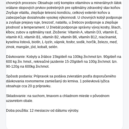
chovných procesov. Obsahuje celý komplex vitamínov a minerálnych látok
vrátane stopových prvkov potrebných pre optimálny zdravotný stav koňov.
Zvyšuje vitalitu, zlepšuje telesnú kondíciu, celkový exteriér koňov a
zabezpečuje dosiahnutie vysokej výkonnosti. U chovných kobýl podporuje
a zvyšuje prejavy ruje, brezosť, natalitu, u žrebcov podporuje a zlepšuje
plodnosť a temperament. U žriebät podporuje správny vývoj kostry, šliach,
kĺbov, zubov a optimálny rast. Zloženie: Vitamín A, vitamín D3, vitamín E,
vitamín K3, vitamín B1, vitamín B2, vitamín B6, vitamín B12, niacínamid,
kyselina listová, biotín, L-lyzín, vápnik, fosfor, sodík, horčík, železo, meď,
zinok, mangán, jód, kobalt, selén.
Dávkovanie: Kobyly a žräbce 15kg/deň na 100kg živ.hmot tzn. 90g/deň na
600 kg živ. hmot., rekreačné jazdenie 15-20g/deň na 100g živ.hmot. tzn.
90-120g na 600kg živ.hmot.
Spôsob podania: Prípravok sa podáva zvieratám podľa doporučeného
dávkovania rovnomerne zamiešaný do krmiva. 1 polievková lyžica
obsahuje cca 20 g prípravku.
Skladovanie: na suchom, tmavom a chladnom mieste v pôvodnom
uzavretom obale.
Doba použitia: 12 mesiacov od dátumu výroby.