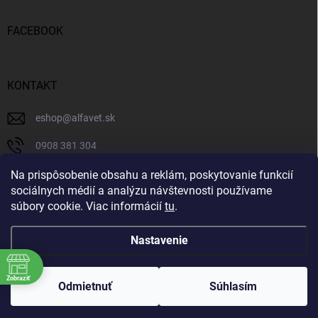
FACEBOOK
KONTAKT
eshop
@
alfavet.sk
0908 381 304
0908 381 304
Na prispôsobenie obsahu a reklám, poskytovanie funkcií
sociálnych médií a analýzu návštevnosti používame
Facebook
súbory cookie. Viac informácií
tu
.
Nastavenie
Copyright 2026
AlfaVet veterinárna lekáreň
. Všetky práva vyhradené.
Zobraziť
Upraviť nastavenie cookies
Odmietnuť
Súhlasím
Vytvoril Shoptet