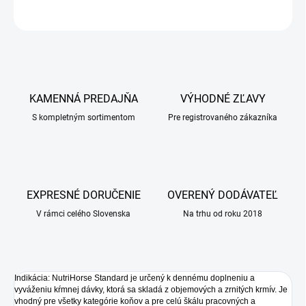
OPÝTAŤ SA
KAMENNÁ PREDAJŇA
VÝHODNÉ ZĽAVY
S kompletným sortimentom
Pre registrovaného zákazníka
EXPRESNÉ DORUČENIE
OVERENÝ DODÁVATEĽ
V rámci celého Slovenska
Na trhu od roku 2018
Indikácia: NutriHorse Standard je určený k dennému doplneniu a
vyváženiu kŕmnej dávky, ktorá sa skladá z objemových a zrnitých krmív. Je
vhodný pre všetky kategórie koňov a pre celú škálu pracovných a