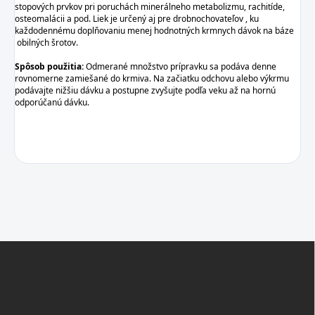
stopových prvkov pri poruchách minerálneho metabolizmu, rachitíde,
osteomalácii a pod. Liek je určený aj pre drobnochovateľov , ku
každodennému doplňovaniu menej hodnotných krmnych dávok na báze
obilných šrotov.
Spôsob použitia:
Odmerané množstvo prípravku sa podáva denne
rovnomerne zamiešané do krmiva. Na začiatku odchovu alebo výkrmu
podávajte nižšiu dávku a postupne zvyšujte podľa veku až na hornú
odporúčanú dávku.
Z
á
p
ä
t