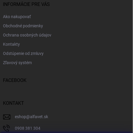
i
INFORMÁCIE PRE VÁS
e
Ako nakupovať
Obchodné podmienky
Ochrana osobných údajov
Kontakty
Odstúpenie od zmluvy
Zľavový systém
FACEBOOK
KONTAKT
eshop
@
alfavet.sk
0908 381 304