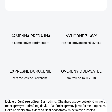
OPÝTAŤ SA
KAMENNÁ PREDAJŇA
VÝHODNÉ ZĽAVY
S kompletným sortimentom
Pre registrovaného zákazníka
EXPRESNÉ DORUČENIE
OVERENÝ DODÁVATEĽ
V rámci celého Slovenska
Na trhu od roku 2018
Liek je určený
pre ošípané a hydinu.
Obsahuje všetky potrebné mikro a
makroprvky v optimálnej dávke , časť mikroprvkov je vo forme bioplexov.
Udržuje dobrý stav zvierat a rieši nedostatok minerálnych látok a