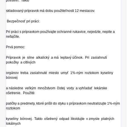
potravín. Takto
skladovaný prípravok má dobu použiteľnosti 12 mesiacov.
Bezpečnosť pri práci:
Pri práci s prípravkom používajte ochranné rukavice, nejedzte, nepite a
nefajčite.
Prvá pomoc:
Prípravok je silne alkalický a má leptavý účinok. Pri zasiahnutí
pokožky a citlivých
orgánov treba zasiahnuté miesto umyť 1%-ným roztokom kyseliny
bórovej
a následne veľkým množstvom čistej vody a vyhľadať lekárske
ošetrenie. Použité
paličky a predmety, ktoré prišli do styku s prípravkom neutralizujte 1%-ným
roztokom
kyseliny bórovej. Takto ošetrený odpad likvidujte v zmysle platných
lokálnych