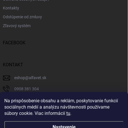
Kontakty
Odstúpenie od zmluvy
Zľavový systém
FACEBOOK
KONTAKT
eshop
@
alfavet.sk
0908 381 304
0908 381 304
Na prispôsobenie obsahu a reklám, poskytovanie funkcií
sociálnych médií a analýzu návštevnosti používame
Facebook
súbory cookie. Viac informácií
tu
.
Nastavenie