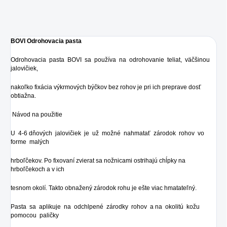
BOVI Odrohovacia pasta
Odrohovacia pasta BOVI sa používa na odrohovanie teliat, väčšinou
jalovičiek,
nakoľko fixácia výkrmových býčkov bez rohov je pri ich preprave dosť
obtiažna.
Návod na použitie
U 4-6 dňových jalovičiek je už možné nahmatať zárodok rohov vo
forme malých
hrboľčekov. Po fixovaní zvierat sa nožnicami ostrihajú chĺpky na
hrboľčekoch a v ich
tesnom okolí. Takto obnažený zárodok rohu je ešte viac hmatateľný.
Pasta sa aplikuje na odchlpené zárodky rohov a na okolitú kožu
pomocou paličky