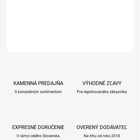
nakoľko fixácia výkrmových býčkov bez rohov je pri ich preprave
dosť obtiažna.
DETAILNÉ INFORMÁCIE
OPÝTAŤ SA
KAMENNÁ PREDAJŇA
VÝHODNÉ ZĽAVY
S kompletným sortimentom
Pre registrovaného zákazníka
EXPRESNÉ DORUČENIE
OVERENÝ DODÁVATEĽ
V rámci celého Slovenska
Na trhu od roku 2018