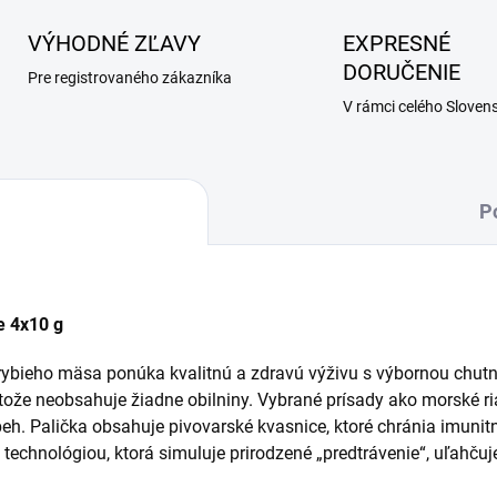
VÝHODNÉ ZĽAVY
EXPRESNÉ
DORUČENIE
Pre registrovaného zákazníka
V rámci celého Sloven
P
e 4x10 g
ybieho mäsa ponúka kvalitnú a zdravú výživu s výbornou chutn
pretože neobsahuje žiadne obilniny. Vybrané prísady ako morské 
beh. Palička obsahuje pivovarské kvasnice, ktoré chránia imuni
hnológiou, ktorá simuluje prirodzené „predtrávenie“, uľahčuje