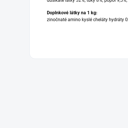
dusíkaté látky 32%, tuky 8%, popol 9,5%,
Doplnkové látky na 1 kg:
zinočnaté amino kyslé cheláty hydráty 0