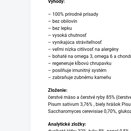
Výhody:
– 100% prírodné prísady
– bez obilovín
– bez lepku
– vysoká chutnosť
– vynikajúca stráviteľnosť
– veľmi nízka citlivosť na alergény
– bohaté na omega 3, omega 6 a chondro
– regeneruje kĺbovú chrupavku
– posilňuje imunitný systém
– zabraňuje zubnému kameňu
Zloženie:
čerstvé mäso a čerstvé ryby 85% (čerstv
Pisum sativum 3,76% , biely hrášok Pisu
Saccharomyces cerevisiae 0,70%, glukoz
Analytické zložky: