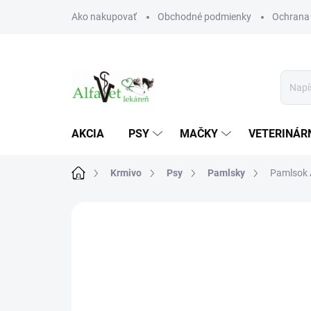
Prejsť
Ako nakupovať
Obchodné podmienky
Ochrana
na
obsah
AKCIA
PSY
MAČKY
VETERINÁRN
Domov
Krmivo
Psy
Pamlsky
Pamlsok A
Neohodnotené
Podrobnosti hodn