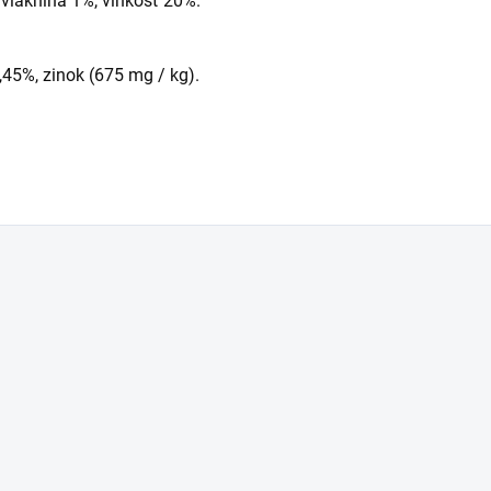
 vláknina 1%, vlhkosť 20%.
,45%, zinok (675 mg / kg).