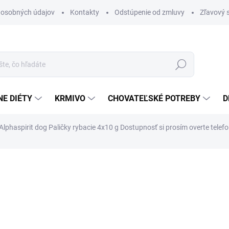
 osobných údajov
Kontakty
Odstúpenie od zmluvy
Zľavový 
Hľadať
E DIÉTY
KRMIVO
CHOVATEĽSKÉ POTREBY
D
lphaspirit dog Paličky rybacie 4x10 g
Dostupnosť si prosím overte telefo
otenia
ZNAČKA:
ALPHASPIRIT
1 €
Jednotková
NA DOTAZ
(5 KS)
cena:
MÔŽEME DORUČIŤ DO:
14.8.2