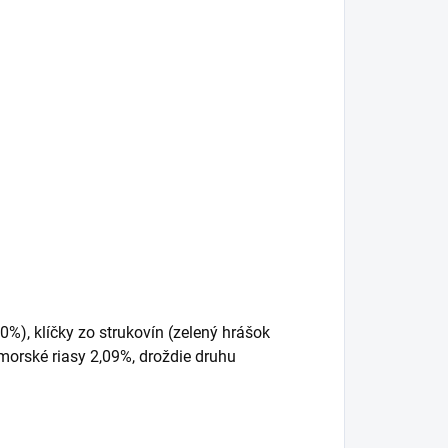
%), klíčky zo strukovín (zelený hrášok
morské riasy 2,09%, droždie druhu