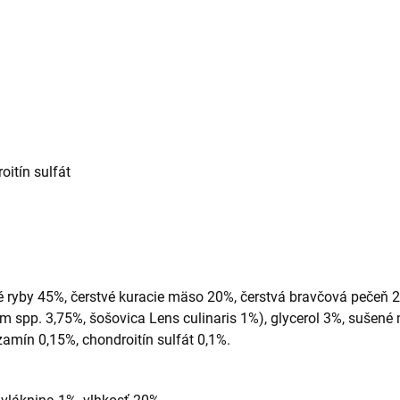
itín sulfát
é ryby 45%, čerstvé kuracie mäso 20%, čerstvá bravčová pečeň 20
m spp. 3,75%, šošovica Lens culinaris 1%), glycerol 3%, sušené 
amín 0,15%, chondroitín sulfát 0,1%.