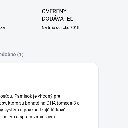
OVERENÝ
DODÁVATEĽ
ska
Na trhu od roku 2018
odobné (1)
osťou. Pamlsok je vhodný pre
riasy, ktoré sú bohaté na DHA (omega-3 a
tný systém a povzbudzujú látkovú
 príjem a spracovanie živín.