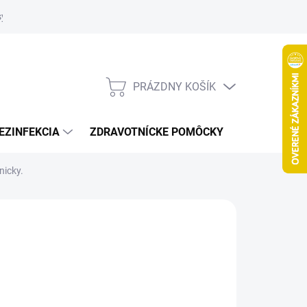
systém
PRÁZDNY KOŠÍK
NÁKUPNÝ
KOŠÍK
EZINFEKCIA
ZDRAVOTNÍCKE POMÔCKY
VČELY
nicky.
026