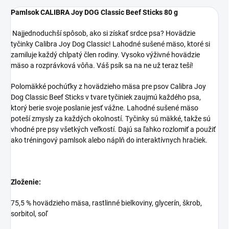
Pamlsok CALIBRA Joy DOG Classic Beef Sticks 80 g
Najjednoduchší spôsob, ako si získať srdce psa? Hovädzie
tyčinky Calibra Joy Dog Classic! Lahodné sušené mäso, ktoré si
zamiluje každý chlpatý člen rodiny. Vysoko výživné hovädzie
mäso a rozprávková vôňa. Váš psík sa na ne už teraz teší!
Polomäkké pochúťky z hovädzieho mäsa pre psov Calibra Joy
Dog Classic Beef Sticks v tvare tyčiniek zaujmú každého psa,
ktorý berie svoje poslanie jesť vážne. Lahodné sušené mäso
poteší zmysly za každých okolností. Tyčinky sú mäkké, takže sú
vhodné pre psy všetkých veľkostí. Dajú sa ľahko rozlomiť a použiť
ako tréningový pamlsok alebo náplň do interaktívnych hračiek.
Zloženie:
75,5 % hovädzieho mäsa, rastlinné bielkoviny, glycerín, škrob,
sorbitol, soľ