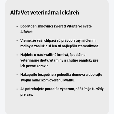
AlfaVet veterinárna lekáreň
Dobrý deň, milovníci zvierat! Vitajte vo svete
AlfaVet.
Vieme, že vaši chlpáči sú právoplatnými členmi
rodiny a zaslúžia si len tú najlepšiu starostlivosť.
Nájdete u nás
kvalitné krmivá
, špeciálne
veterinárne diéty, vitamíny a chutné pamlsky pre
ich pevné zdravie.
Nakupujte bezpečne z pohodlia domova a doprajte
svojim miláčikom overenú kvalitu.
Ak potrebujete poradiť s výberom, náš tím je tu vždy
pre vás.