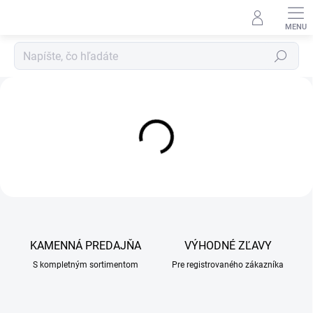
Prejsť
na
obsah
Hľadať
A
l
f
a
V
e
t
v
e
KAMENNÁ PREDAJŇA
VÝHODNÉ ZĽAVY
t
S kompletným sortimentom
Pre registrovaného zákazníka
e
r