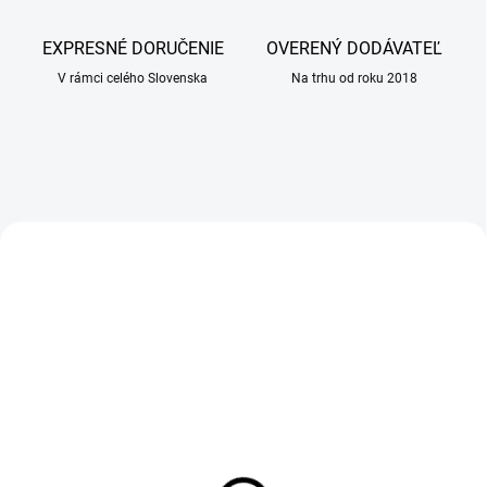
i
n
EXPRESNÉ DORUČENIE
OVERENÝ DODÁVATEĽ
á
V rámci celého Slovenska
Na trhu od roku 2018
r
n
a
l
e
AKCIA
AKCIA
k
á
r
e
ň
SKLADOM
SKLADOM
(>100 KS)
(2 KS)
ALAVIS CanabiFlex 30
Pelech Recobed