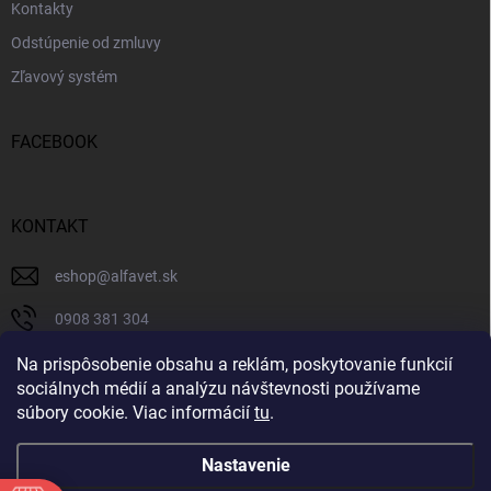
Kontakty
Odstúpenie od zmluvy
Zľavový systém
FACEBOOK
KONTAKT
eshop
@
alfavet.sk
0908 381 304
0908 381 304
Na prispôsobenie obsahu a reklám, poskytovanie funkcií
sociálnych médií a analýzu návštevnosti používame
Facebook
súbory cookie. Viac informácií
tu
.
Nastavenie