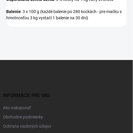
Balenie
: 3 x 100 g (každé balenie po 280 kockách - pre mačku s
hmotnosťou 3 kg vystačí 1 balenie na 30 dní)
Z
á
p
ä
t
i
INFORMÁCIE PRE VÁS
e
Ako nakupovať
Obchodné podmienky
Ochrana osobných údajov