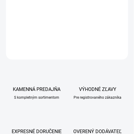
Komplex bylín k podpore zdravia močových ciest.
Obohatené žihľavou pôsobiaci ako antioxidant, brusnicou s
antimikrobiálnymi vlastnosťami a brezou previsnutou, ktorá
pôsobí močopudne.
DETAILNÉ INFORMÁCIE
OPÝTAŤ SA
KAMENNÁ PREDAJŇA
VÝHODNÉ ZĽAVY
S kompletným sortimentom
Pre registrovaného zákazníka
EXPRESNÉ DORUČENIE
OVERENÝ DODÁVATEĽ