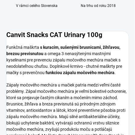
V rámci celého Slovenska
Na trhu od roku 2018
Canvit Snacks CAT Urinary 100g
Funkčná maškrta
s kuracím, sušenými brusnicami, žihľavou,
brezou previsnutou
a omega 3 nenasýtenými mastnými
kyselinami pre prevenciu zápalu močového mechúra mačiek s
neodolateľnou chuťou. Doplnkové krmivo - chutné
maškrty pre
mačky
s prevenčnou
funkciou zápalu močového mechúra
.
Zápaly močového mechúra u mačiek patria medzi veľmi časté
problémy. Zápal močového mechúra je veľmi bolestivé ochorenie,
ktoré sa prejavuje častým cikaním a močením mimo záchod.
Brusnice, žihľava a breza previsnutá sú prírodným zdrojom
vitamínov, antioxidantov a látok, ktoré preventívne pôsobia proti
zápalu močového mechúra. Majú silné antibakteriálne účinky,
blokujú uchytenie baktérií, vytvárajú ochrannú vrstvu sliznice
močového mechúra, zvyšujú produkciu moču a potláčajú