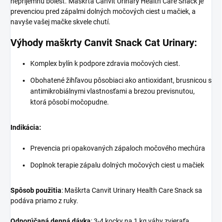
nepríjemnú bolesť. Maškrta Canvit Urinary Health Care Snack je
prevenciou pred zápalmi dolných močových ciest u mačiek, a
navyše vašej mačke skvele chutí.
Výhody maškrty Canvit Snack Cat Urinary:
Komplex bylín k podpore zdravia močových ciest.
Obohatené žihľavou pôsobiaci ako antioxidant, brusnicou s
antimikrobiálnymi vlastnosťami a brezou previsnutou,
ktorá pôsobí močopudne.
Indikácia:
Prevencia pri opakovaných zápaloch močového mechúra
Doplnok terapie zápalu dolných močových ciest u mačiek
Spôsob použitia
: Maškrta Canvit Urinary Health Care Snack sa
podáva priamo z ruky.
Odporúčaná denná dávka
: 3-4 kocky na 1 kg váhy zvieraťa