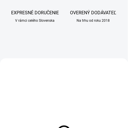
i
n
EXPRESNÉ DORUČENIE
OVERENÝ DODÁVATEĽ
á
V rámci celého Slovenska
Na trhu od roku 2018
r
n
a
l
e
AKCIA
AKCIA
k
á
r
e
ň
SKLADOM
SKLADOM
(>100 KS)
(2 KS)
ALAVIS CanabiFlex 30
Pelech Recobed