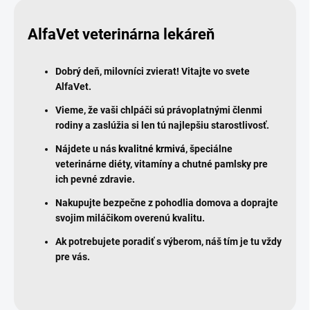
AlfaVet veterinárna lekáreň
Dobrý deň, milovníci zvierat! Vitajte vo svete
AlfaVet.
Vieme, že vaši chlpáči sú právoplatnými členmi
rodiny a zaslúžia si len tú najlepšiu starostlivosť.
Nájdete u nás
kvalitné krmivá
, špeciálne
veterinárne diéty, vitamíny a chutné pamlsky pre
ich pevné zdravie.
Nakupujte bezpečne z pohodlia domova a doprajte
svojim miláčikom overenú kvalitu.
Ak potrebujete poradiť s výberom, náš tím je tu vždy
pre vás.