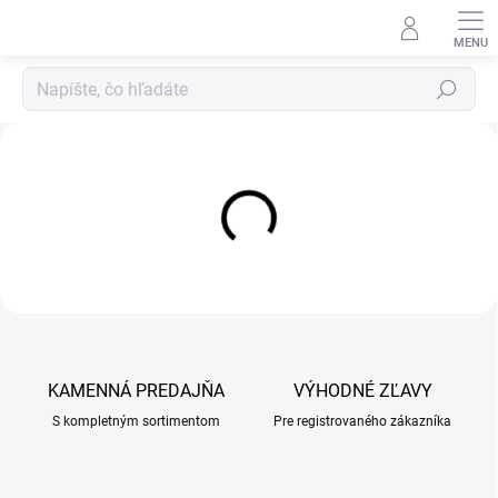
Prejsť
na
obsah
Hľadať
A
l
f
a
V
e
t
v
e
KAMENNÁ PREDAJŇA
VÝHODNÉ ZĽAVY
t
S kompletným sortimentom
Pre registrovaného zákazníka
e
r