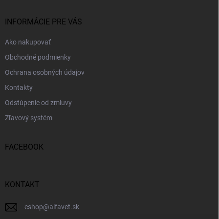
ä
t
i
INFORMÁCIE PRE VÁS
e
Ako nakupovať
Obchodné podmienky
Ochrana osobných údajov
Kontakty
Odstúpenie od zmluvy
Zľavový systém
FACEBOOK
KONTAKT
eshop
@
alfavet.sk