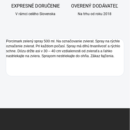
EXPRESNÉ DORUČENIE
OVERENÝ DODÁVATEĽ
V rámci celého Slovenska
Na trhu od roku 2018
Porcimark zelený spray 500 ml. Na označovanie zvierat. Spray na rýchle
označenie zvierat. Pri každom počasí. Spray má dlhú trvanlivosť a rýchlo
schne. Dózu držte asi v 30 – 40 cm vzdialenosti od zvieraťa a ľahko
nastriekajte na zviera. Sprayom nestriekajte do ohňa. Zákaz fajčenia.
Z
á
p