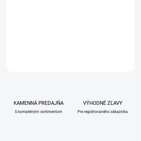
rýchle označenie zvierat. Pri každom počasí. Spray má dlhú
trvanlivosť a rýchlo schne. Dózu držte asi v 30 – 40 cm
vzdialenosti od zvieraťa a ľahko nastriekajte na zviera. Sprayom
nestriekajte do ohňa. Zákaz fajčenia.
DETAILNÉ INFORMÁCIE
OPÝTAŤ SA
KAMENNÁ PREDAJŇA
VÝHODNÉ ZĽAVY
S kompletným sortimentom
Pre registrovaného zákazníka