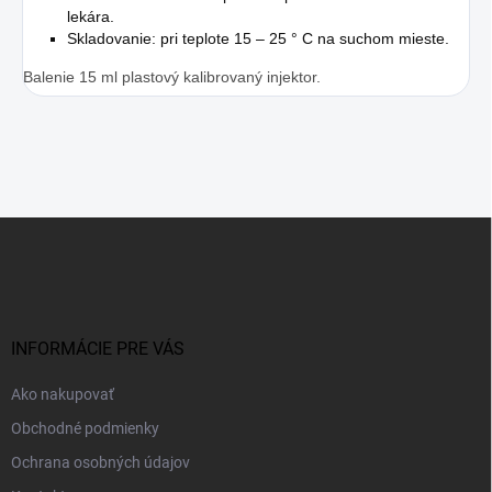
lekára.
Skladovanie: pri teplote 15 – 25 ° C na suchom mieste.
Balenie 15 ml plastový kalibrovaný injektor.
Z
á
p
ä
t
i
INFORMÁCIE PRE VÁS
e
Ako nakupovať
Obchodné podmienky
Ochrana osobných údajov