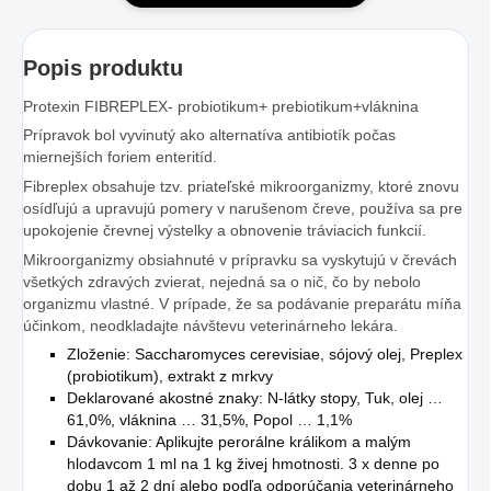
Popis produktu
Protexin FIBREPLEX- probiotikum+ prebiotikum+vláknina
Prípravok bol vyvinutý ako alternatíva antibiotík počas
miernejších foriem enteritíd.
Fibreplex obsahuje tzv. priateľské mikroorganizmy, ktoré znovu
osídľujú a upravujú pomery v narušenom čreve, používa sa pre
upokojenie črevnej výstelky a obnovenie tráviacich funkcií.
Mikroorganizmy obsiahnuté v prípravku sa vyskytujú v črevách
všetkých zdravých zvierat, nejedná sa o nič, čo by nebolo
organizmu vlastné. V prípade, že sa podávanie preparátu míňa
účinkom, neodkladajte návštevu veterinárneho lekára.
Zloženie: Saccharomyces cerevisiae, sójový olej, Preplex
(probiotikum), extrakt z mrkvy
Deklarované akostné znaky: N-látky stopy, Tuk, olej …
61,0%, vláknina … 31,5%, Popol … 1,1%
Dávkovanie: Aplikujte perorálne králikom a malým
hlodavcom 1 ml na 1 kg živej hmotnosti. 3 x denne po
dobu 1 až 2 dní alebo podľa odporúčania veterinárneho