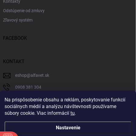
Kontakty
Odstúpenie od zmluvy
Zľavový systém
FACEBOOK
KONTAKT
eshop
@
alfavet.sk
0908 381 304
0908 381 304
Na prispôsobenie obsahu a reklám, poskytovanie funkcií
sociálnych médií a analýzu návštevnosti používame
Facebook
súbory cookie. Viac informácií
tu
.
Nastavenie