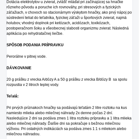
Dotácia elektrolytov u zvierat, zvlášť mláďat pri začínajúcej sa hnačke
rôzneho pôvodu a poruche ich rovnováhy, pri stresových a fyzických
záťažiach, v chovoch so stacionárnym výskytom hnačky, ako prvý nápoj po
sústredení teliat do teľatníka, fyzickej záťaži u športových zvierat, najmä
holubov, vhodný doplnok pri ketózach, acidózach, toxikózach,
postoperačnom šoku a všeobecnej slabosti organizmu zvierat. Následná
aplikácia po rehydratačnej liečbe.
SPÔSOB PODANIA PRÍPRAVKU
Perorálne v pitnej vode.
DÁVKOVANIE
20 g prášku z vrecka A/dózy A a 50 g prášku z vrecka B/dózy B sa spolu
rozpustia v 2 litroch teplej vody.
Teľalá:
Pri prvých príznakoch hnačky sa podávajú teľatám 2 litre roztoku na kus
namiesto mlieka alebo mliečnej náhrady 2x denne počas 2 dní.
Nasledujúce 2 dni sa podáva zmes 1 litra roztoku prípravku a 1 litra mlieka
alebo mliečnej náhrady. Ďalšie dni sa pokračuje s bežnou mliečnou
výživou. Pri ostatných indikáciách sa podáva zmes 1:1 s mliekom alebo
mliečnou náhradou.