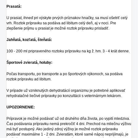
Prasatá:
U prasiat, ihneď pri výskyte prvých príznakov hnačky, sa musí ošetriť celý
vrh. Roztok prípravku sa podáva ad libitum celý deň, aj v noci. Pre
zlepšenie príjmu u prasiat je možné roztok prípravku prisladiť.
Jahňatá, kozľatá, šteňatá:
100 - 200 ml pripraveného roztoku prípravku na kg ž. hm. 3 - 4 krát denne.
Športové zvieratá, holuby:
Počas transportu, po transporte a po športových výkonoch, sa podáva
roztok prípravku ad libitum.
V prípade už vzniknutých dehydratácií organizmu je potrebné aplikovať
rehydratačné liečivé prípravky po konzultácii s veterinárnym lekárom.
UPOZORNENIE:
Prípravok je možné podávať už od druhého dňa života, po vypití mledziva.
Čas podávania prípravku nemá prekročiť 4 dni. Prechod na mliečnu výživu
má byť postupný. Ako jediný zdroj výživy je možné roztok prípravku
podávať maximálne 1 - 2 dni. Zvieratám, ktoré samé nápoj neprijímajú, je