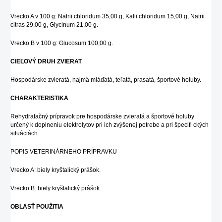
Vrecko A v 100 g: Natrii chloridum 35,00 g, Kalii chloridum 15,00 g, Natrii
citras 29,00 g, Glycinum 21,00 g.
Vrecko B v 100 g: Glucosum 100,00 g.
CIEĽOVÝ DRUH ZVIERAT
Hospodárske zvieratá, najmä mláďatá, teľatá, prasatá, športové holuby.
CHARAKTERISTIKA
Rehydratačný prípravok pre hospodárske zvieratá a športové holuby
určený k doplneniu elektrolytov pri ich zvýšenej potrebe a pri špecifi ckých
situáciách.
POPIS VETERINÁRNEHO PRÍPRAVKU
Vrecko A: biely kryštalický prášok.
Vrecko B: biely kryštalický prášok.
OBLASŤ POUŽITIA