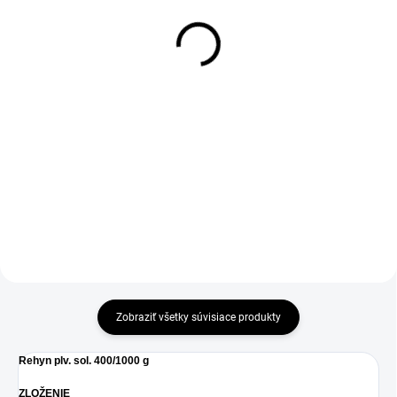
Joint+ sol. 200 ml
20,10 €
8,80 €
Tris-NAC® je inovatívna a
synergická kombinácia NAC a
Psy a mačky staršie ako 3
Tris-EDTA, ktorá sa má aplikovať
mesiace. Charakteristika
ako účinná podpora pri prevencii
: Obsahuje výťažky...
tvorby bakteriálnych biofilmov.
Ak biofilm už existuje,...
Zobraziť všetky súvisiace produkty
Rehyn plv. sol. 400/1000 g
ZLOŽENIE