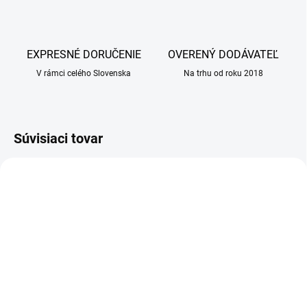
EXPRESNÉ DORUČENIE
OVERENÝ DODÁVATEĽ
V rámci celého Slovenska
Na trhu od roku 2018
Súvisiaci tovar
NOVINKA
SKLADOM
SKLADOM
(2 KS)
(20 KS)
Tris-NAC roztok 120 ml
BIOGANCE Phytocare