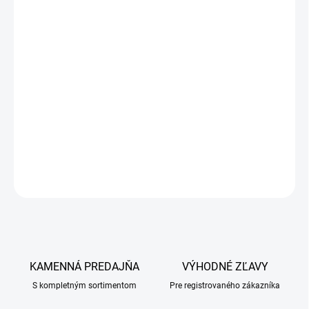
Vrecko A v 100 g: Natrii chloridum 35,00 g, Kalii chloridum 15,00 g,
Natrii citras 29,00 g, Glycinum 21,00 g.
Vrecko B v 100 g: Glucosum 100,00 g.
CIEĽOVÝ DRUH ZVIERAT
Hospodárske zvieratá, najmä mláďatá, teľatá, prasatá, športové
holuby.
DETAILNÉ INFORMÁCIE
OPÝTAŤ SA
KAMENNÁ PREDAJŇA
VÝHODNÉ ZĽAVY
S kompletným sortimentom
Pre registrovaného zákazníka