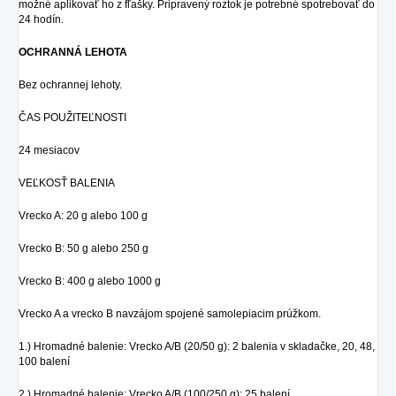
možné aplikovať ho z fľašky. Pripravený roztok je potrebné spotrebovať do
24 hodín.
OCHRANNÁ LEHOTA
Bez ochrannej lehoty.
ČAS POUŽITEĽNOSTI
24 mesiacov
VEĽKOSŤ BALENIA
Vrecko A: 20 g alebo 100 g
Vrecko B: 50 g alebo 250 g
Vrecko B: 400 g alebo 1000 g
Vrecko A a vrecko B navzájom spojené samolepiacim prúžkom.
1.) Hromadné balenie: Vrecko A/B (20/50 g): 2 balenia v skladačke, 20, 48,
100 balení
2.) Hromadné balenie: Vrecko A/B (100/250 g): 25 balení