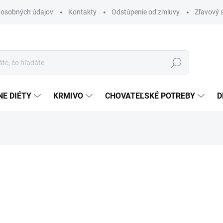
 osobných údajov
Kontakty
Odstúpenie od zmluvy
Zľavový 
Hľadať
E DIÉTY
KRMIVO
CHOVATEĽSKÉ POTREBY
D
otenia
27,10 €
Jednotková
SKLADOM
(25 KS)
cena:
MÔŽEME DORUČIŤ DO:
12.8.2