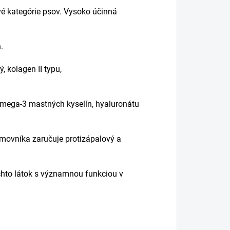
vé kategórie psov. Vysoko účinná
.
, kolagen II typu,
omega-3 mastných kyselín, hyaluronátu
movníka zaručuje protizápalový a
hto látok s významnou funkciou v