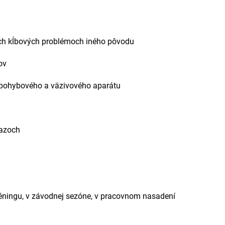
ckých kĺbových problémoch iného pôvodu
ov
m pohybového a väzivového aparátu
razoch
réningu, v závodnej sezóne, v pracovnom nasadení