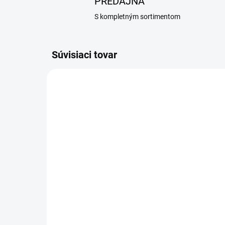
PREDAJŇA
S kompletným sortimentom
Súvisiaci tovar
SKLADOM
(20 KS)
Bolfo spray 250 ml
Ko
oc
12 €
č.2