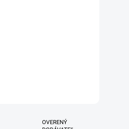
zaručuje veľmi účinnú kombináciu
minsulfátu, omega-3 mastných kyselín,
génu
spojivových tkanív.
Prítomnosť
yfenolúz kurkumovníka zaručuje protizápalový a
j väzbe, vitamínu C a E dáva istotu
ožstva týchto látok s významnou funkciou v
nív.
OPÝTAŤ SA
OVERENÝ