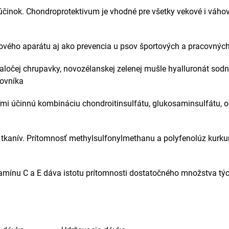
účinok. Chondroprotektivum je vhodné pre všetky vekové i váho
vého aparátu aj ako prevencia u psov športových a pracovných
raločej chrupavky, novozélanskej zelenej mušle hyalluronát sodný
movníka
ľmi účinnú kombináciu chondroitinsulfátu, glukosaminsulfátu, 
 tkanív.
Prítomnosť methylsulfonylmethanu a polyfenolúz kurku
tamínu C a E dáva istotu prítomnosti
dostatočného množstva týc