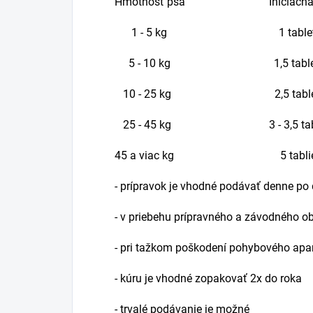
Hmotnosť psa Iniciačná d
1 - 5 kg 1 tablet
5 - 10 kg 1,5 tabl
10 - 25 kg 2,5 tabl
25 - 45 kg 3 - 3,5 ta
45 a viac kg 5 tabli
- prípravok je vhodné podávať denne p
- v priebehu prípravného a závodného o
- pri tažkom poškodení pohybového apar
- kúru je vhodné zopakovať 2x do roka
- trvalé podávanie je možné