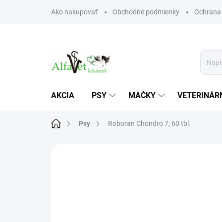
Prejsť
Ako nakupovať
Obchodné podmienky
Ochrana
na
obsah
AKCIA
PSY
MAČKY
VETERINÁRN
Domov
Psy
Roboran Chondro 7, 60 tbl.
Neohodnotené
Podrobnosti hodn