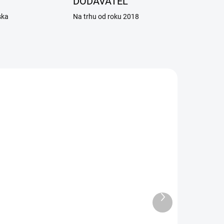
DODÁVATEĽ
ska
Na trhu od roku 2018
ADOM
SKLADOM
5 KS)
(25 KS)
Obojok BIOGANCE
Ďalší
produkt
 -
Biospotix Small dog S-M
s repelentným účinkom