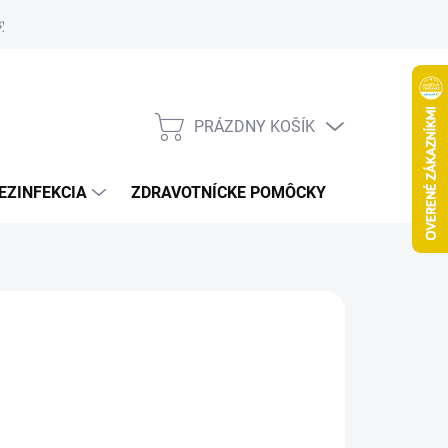
systém
PRÁZDNY KOŠÍK
NÁKUPNÝ
KOŠÍK
EZINFEKCIA
ZDRAVOTNÍCKE POMÔCKY
VČELY
026