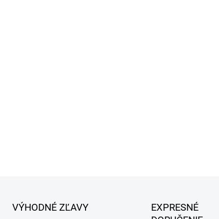
a Boswelie serraty.
Zloženie 
chondroitinsulfátu, glukosa
hyaluronátu sodného a kola
ako hlavné stavebné zložky 
methylsulfonylmethanu a pol
antioxidačný účinok.
Doplnenie selénu v organicke
prítomnosti
dostatočného mn
metabolizme spojivových tka
DETAILNÉ INFORMÁCIE
VÝHODNÉ ZĽAVY
EXPRESNÉ