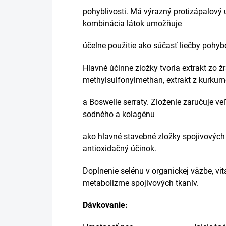
pohyblivosti.
Má výrazný protizápalový 
kombinácia látok umožňuje
účelne použitie ako súčasť liečby
pohybo
Hlavné účinne zložky tvoria extrakt zo ž
methylsulfonylmethan, extrakt z kurku
a Boswelie serraty.
Zloženie zaručuje ve
sodného a kolagénu
ako hlavné stavebné zložky spojivových
antioxidačný účinok.
Doplnenie selénu v organickej väzbe, vi
metabolizme spojivových tkanív.
Dávkovanie: