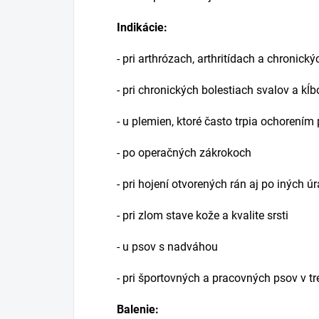
Indikácie:
- pri arthrózach, arthritídach a chroni
- pri chronických bolestiach svalov a kĺb
- u plemien, ktoré často trpia ochorení
- po operačných zákrokoch
- pri hojení otvorených rán aj po iných ú
- pri zlom stave kože a kvalite srsti
- u psov s nadváhou
- pri športovných a pracovných psov v t
Balenie: