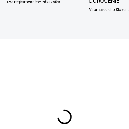
DORUČENIE
Pre registrovaného zákazníka
V rámci celého Sloven
SKLADOM
SKL
(25 KS)
(2
šieľka pooperačná
Košieľka pooperačná
hranná Recowear FIT
ochranná Recowear č.9
 - 30 cm
60 cm