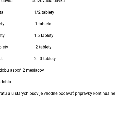
ávka Udržovacia dávka
a 1/2 tablety
ety 1 tableta
ety 1,5 tablety
blety 2 tablety
et 2 - 3 tablety
o dobu aspoň 2 mesiacov
bdobia
átu a u starých psov je vhodné podávať prípravky kontinuálne