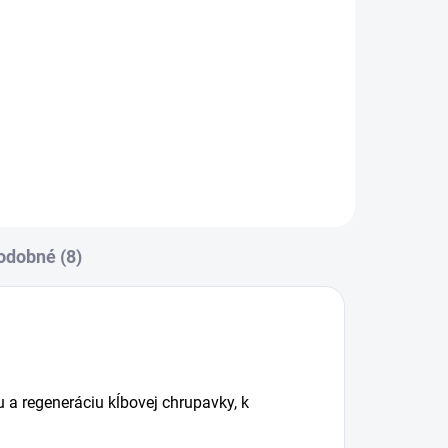
38 cm (do 30 kg)
4,90 €
Popis vet. prípravku: Nelepivý
ráni
obojok z polyetylénu nízkej
hustoty (LDPE) červenej
ie
farby charakteristického
ť.
zápachu, dĺžka 38 cm. Bez
predpisu veterinárneho lekára....
odobné (8)
 a regeneráciu kĺbovej chrupavky, k