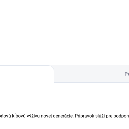
30 €
12,90 €
rana a bezpečnosť počas
Ochrana a bezpečnosť počas
nvalescencie. Izoluje a chráni
rekonvalescencie. Izoluje a ch
d olizovaním, škrabaním a
pred olizovaním, škrabaním a
stotami. Podporuje hojenie
nečistotami. Podporuje hojen
a pooperačnú starostlivosť.
rán a pooperačnú starostlivos
rana počas...
Ochrana počas...
P
ovú kĺbovú výživu novej generácie. Prípravok slúži pre podporu