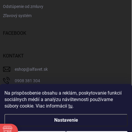
Odstúpenie od zmluvy
Zľavový systém
FACEBOOK
KONTAKT
eshop
@
alfavet.sk
0908 381 304
0908 381 304
Na prispôsobenie obsahu a reklám, poskytovanie funkcií
sociálnych médií a analýzu návštevnosti používame
Facebook
súbory cookie. Viac informácií
tu
.
Nastavenie
Copyright 2026
AlfaVet veterinárna lekáreň
. Všetky práva vyhradené.