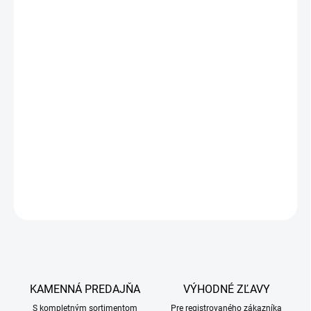
Používa sa pri všetkých poruchách činnosti, v čase
rekonvalescencie po prekonaných chorobách pečene, po
infekčných chorobách, po používaní liekov, podporne pri otravách.
Prípravok má regeneračný a odľahčujúci účinok na pečeňové
bunky, podporuje tvorbu žlče a vracia stav rovnováhyv
metabolických procesoch v pečeni. U sliepok, ktoré produkujú
vajcia na ľudský konzum sa môže vyskytnúť prechodná zmena
chuti vajec, ktorá neovplyvňuje biologickú hodnotu vajec.
DETAILNÉ INFORMÁCIE
OPÝTAŤ SA
KAMENNÁ PREDAJŇA
VÝHODNÉ ZĽAVY
S kompletným sortimentom
Pre registrovaného zákazníka