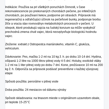
Indikácie: Používa sa pri všetkých poruchách činnosti, v čase
rekonvalescencie po prekonaných chorobách pečene, po infekčných
chorobách, po používaní liekov, podporne pri otravách. Prípravok má
regeneračný a odľahčujúci účinok na pečeňové bunky, podporuje tvorbu
žlče a vracia stav rovnováhyv metabolických procesoch v pečeni. U
sliepok, ktoré produkujú vajcia na ľudský konzum sa môže vyskytnúť
prechodná zmena chuti vajec, ktorá neovplyvňuje biologickú hodnotu
vajec.
Zloženie: extrakt z Ostropestca mariánskeho, vitamín C, glukóza,
vehiculum.
Dávkovanie: Pes, mačka 1-2 ml na 10 kg ž. h. po dobu 10-14 dní. Hydina,
ošípaná 1-2 litre na 1000 litrov pitnej vody 4-5 dní. Holuby, exotické vtáky
1-2 ml na 1 liter pitnej vody po dobu 7 dní. Kone, prežúvavce 10 ml na 200
kg ž. h. Odporúča sa prípravok podávať preventívne v každej vývojovej
etape
Spôsob použitia: perorálne v pitnej vode
Doba použitia: 24 mesiacov od dátumu výroby
Spôsob skladovania: na tmavom mieste v originálnom uzavretom obale,
pri teplote 15-25°C