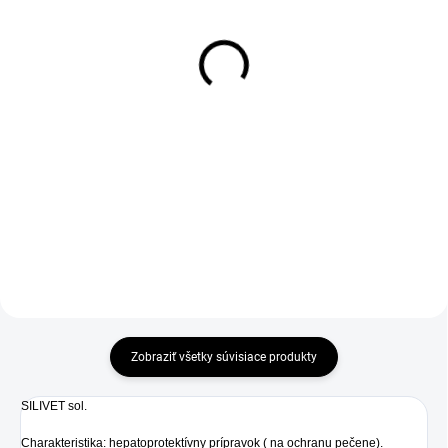
Megaderm sol. 28 x 8 ml
BIOGANCE Repairing
Cream na poranenia pre
26,90 €
psy 50 ml
MEGADERM je potravinový
8,80 €
doplnok s obsahom esenciálnych
mastných kyselín (EFAs)
urýchľuje proces hojenia
patriacich do rodiny omega 6
upokojuje poškodenú pokožku
(W6) a omega 3 (W3)
posilňuje
v optimálnych množstvách a
pomeroch...
Zobraziť všetky súvisiace produkty
SILIVET sol.
Charakteristika: hepatoprotektívny prípravok ( na ochranu pečene).