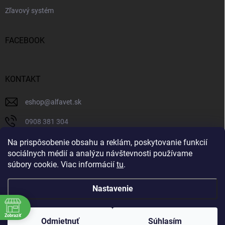
Zľavový systém
FACEBOOK
KONTAKT
eshop
@
alfavet.sk
0908 381 304
0908 381 304
Na prispôsobenie obsahu a reklám, poskytovanie funkcií
sociálnych médií a analýzu návštevnosti používame
Facebook
súbory cookie. Viac informácií
tu
.
Nastavenie
Copyright 2026
AlfaVet veterinárna lekáreň
. Všetky práva vyhradené.
Zobraziť
Upraviť nastavenie cookies
Odmietnuť
Súhlasím