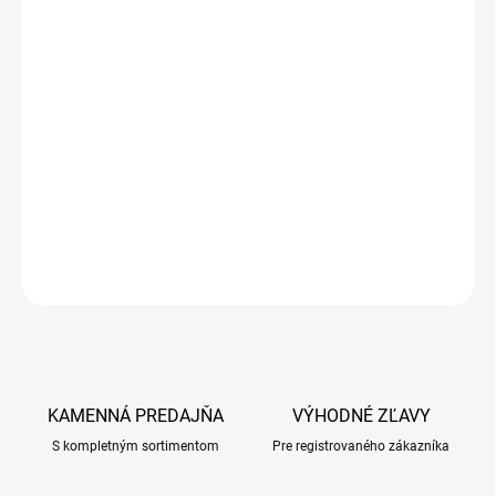
DETAILNÉ INFORMÁCIE
OPÝTAŤ SA
KAMENNÁ PREDAJŇA
VÝHODNÉ ZĽAVY
S kompletným sortimentom
Pre registrovaného zákazníka