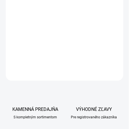
DETAILNÉ INFORMÁCIE
OPÝTAŤ SA
KAMENNÁ PREDAJŇA
VÝHODNÉ ZĽAVY
S kompletným sortimentom
Pre registrovaného zákazníka