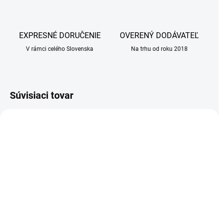
EXPRESNÉ DORUČENIE
OVERENÝ DODÁVATEĽ
V rámci celého Slovenska
Na trhu od roku 2018
Súvisiaci tovar
SKLADOM
SKLADOM
(25 KS)
(25 KS)
Farmina Vet Life dog
SPECIFIC CKD Heart &