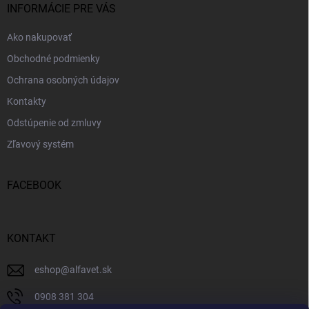
i
INFORMÁCIE PRE VÁS
e
Ako nakupovať
Obchodné podmienky
Ochrana osobných údajov
Kontakty
Odstúpenie od zmluvy
Zľavový systém
FACEBOOK
KONTAKT
eshop
@
alfavet.sk
0908 381 304