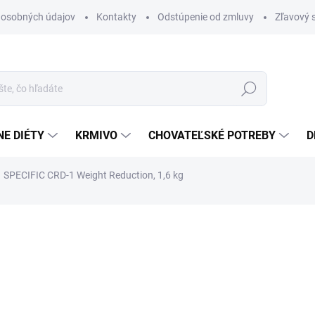
 osobných údajov
Kontakty
Odstúpenie od zmluvy
Zľavový 
Hľadať
E DIÉTY
KRMIVO
CHOVATEĽSKÉ POTREBY
D
SPECIFIC CRD-1 Weight Reduction, 1,6 kg
otenia
ZNAČKA:
SPECIFIC
15,55 €
Jednotková
9,72 € / 1 kg
cena:
SKLADOM
(25 KS)