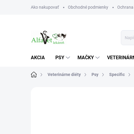
Prejsť
Ako nakupovať
Obchodné podmienky
Ochrana
na
obsah
AKCIA
PSY
MAČKY
VETERINÁRN
Domov
Veterinárne diéty
Psy
Specific
Neohodnotené
Podrobnosti hodn