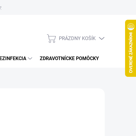
systém
PRÁZDNY KOŠÍK
NÁKUPNÝ
KOŠÍK
EZINFEKCIA
ZDRAVOTNÍCKE POMÔCKY
VČELY