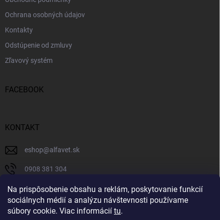
Ochrana osobných údajov
Kontakty
Odstúpenie od zmluvy
Zľavový systém
FACEBOOK
KONTAKT
eshop
@
alfavet.sk
0908 381 304
0908 381 304
Na prispôsobenie obsahu a reklám, poskytovanie funkcií
sociálnych médií a analýzu návštevnosti používame
Facebook
súbory cookie. Viac informácií
tu
.