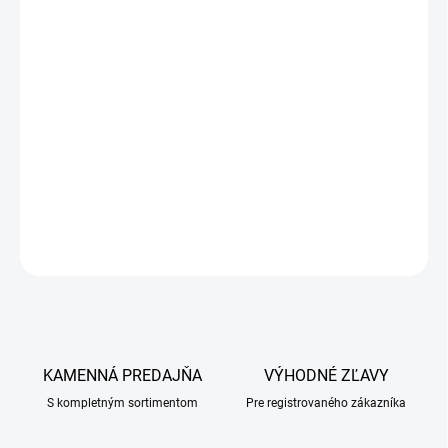
DETAILNÉ INFORMÁCIE
OPÝTAŤ SA
KAMENNÁ PREDAJŇA
VÝHODNÉ ZĽAVY
S kompletným sortimentom
Pre registrovaného zákazníka