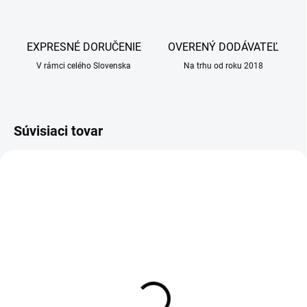
EXPRESNÉ DORUČENIE
OVERENÝ DODÁVATEĽ
V rámci celého Slovenska
Na trhu od roku 2018
Súvisiaci tovar
SKLADOM
SKLADOM
(25 KS)
(25 KS)
Specific CXD-M Adult
SPECIFIC CXD-M Adult