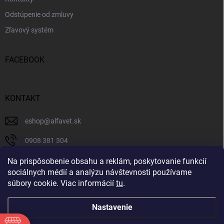
Odstúpenie od zmluvy
Zľavový systém
FACEBOOK
KONTAKT
eshop
@
alfavet.sk
0908 381 304
0908 381 304
Na prispôsobenie obsahu a reklám, poskytovanie funkcií
sociálnych médií a analýzu návštevnosti používame
Facebook
súbory cookie. Viac informácií
tu
.
Nastavenie