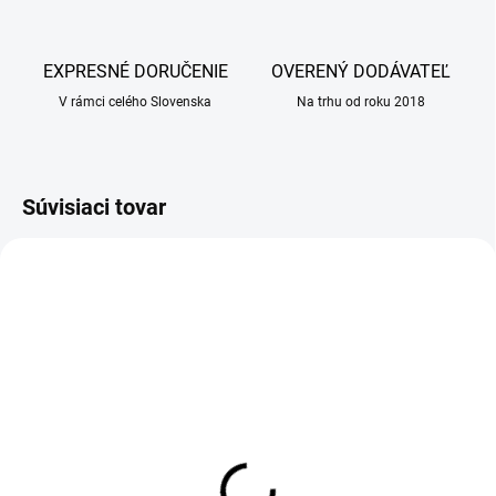
EXPRESNÉ DORUČENIE
OVERENÝ DODÁVATEĽ
V rámci celého Slovenska
Na trhu od roku 2018
Súvisiaci tovar
SKLADOM
SKLADOM
(20 BALENIE)
(25 BALENIE)
SPECIFIC FIW
SPECIFIC FIW-P