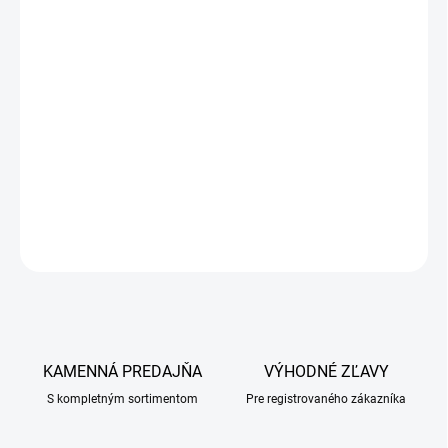
DETAILNÉ INFORMÁCIE
OPÝTAŤ SA
KAMENNÁ PREDAJŇA
VÝHODNÉ ZĽAVY
S kompletným sortimentom
Pre registrovaného zákazníka