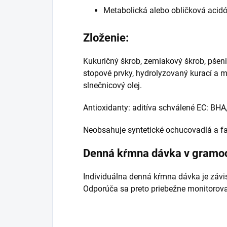
Metabolická alebo obličková acidó
Zloženie:
Kukuričný škrob, zemiakový škrob, pšenic
stopové prvky, hydrolyzovaný kurací a mor
slnečnicový olej.
Antioxidanty: aditíva schválené EC: BHA,
Neobsahuje syntetické ochucovadlá a fa
Denná kŕmna dávka v gramo
Individuálna denná kŕmna dávka je závis
Odporúča sa preto priebežne monitorova