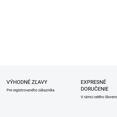
(vrátane chelátovaných stopo
vajcia, metionín, rybí olej, c
taurín, extrakt z juky.
Antioxidanty: obsahuje prírod
z rozmarínu a vitamín C).
Neobsahuje žiadne syntetick
DETAILNÉ INFORMÁCIE
VÝHODNÉ ZĽAVY
EXPRESNÉ
DORUČENIE
Pre registrovaného zákazníka
V rámci celého Sloven