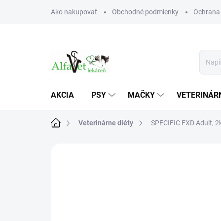
Prejsť
Ako nakupovať
Obchodné podmienky
Ochrana
na
obsah
AKCIA
PSY
MAČKY
VETERINÁRN
Domov
Veterinárne diéty
SPECIFIC FXD Adult, 2
Neohodnotené
Podrobnosti hodn