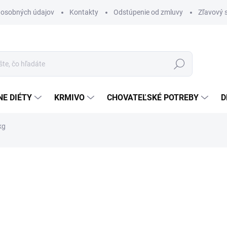
 osobných údajov
Kontakty
Odstúpenie od zmluvy
Zľavový 
Hľadať
E DIÉTY
KRMIVO
CHOVATEĽSKÉ POTREBY
D
kg
otenia
ZNAČKA:
SPECIFIC
20,30 €
Jednotková
10,15 € / 1 kg
cena:
SKLADOM
(25 KS)