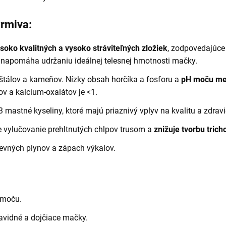
krmiva:
soko kvalitných a vysoko stráviteľných zložiek
, zodpovedajúce
napomáha udržaniu ideálnej telesnej hmotnosti mačky.
ryštálov a kameňov. Nízky obsah horčíka a fosforu a
pH moču med
ov a kalcium-oxalátov je <1.
astné kyseliny, ktoré majú priaznivý vplyv na kvalitu a zdravie
 vylučovanie prehltnutých chlpov trusom a
znižuje tvorbu tric
revných plynov a zápach výkalov.
 moču.
avidné a dojčiace mačky.