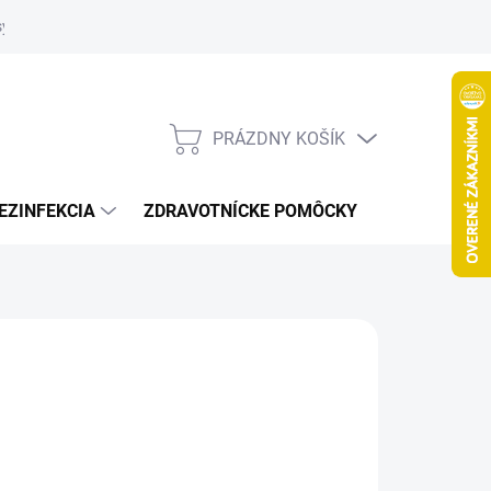
systém
PRÁZDNY KOŠÍK
NÁKUPNÝ
KOŠÍK
EZINFEKCIA
ZDRAVOTNÍCKE POMÔCKY
VČELY