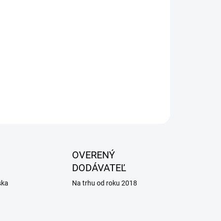
vých prvkov), minerálne látky, sušené
hlorid amónny, psyllium, repná dreň,
né antioxidanty (tokoferoly, extrakt
é farbivá ani ochucovadlá
OPÝTAŤ SA
OVERENÝ
DODÁVATEĽ
ska
Na trhu od roku 2018