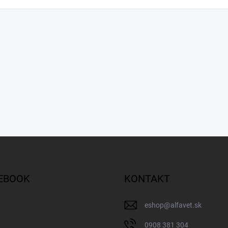
EBOOK
KONTAKT
eshop
@
alfavet.sk
0908 381 304