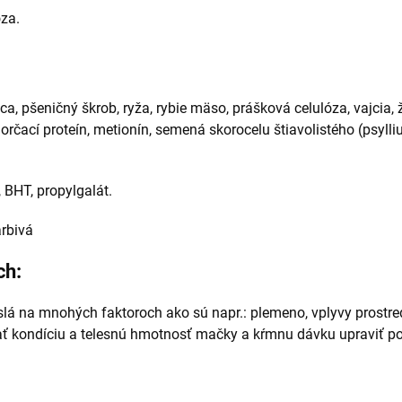
za.
a, pšeničný škrob, ryža, rybie mäso, prášková celulóza, vajcia, ž
čací proteín, metionín, semená skorocelu štiavolistého (psyllium
 BHT, propylgalát.
rbivá
ch:
lá na mnohých faktoroch ako sú napr.: plemeno, vplyvy prostredi
ť kondíciu a telesnú hmotnosť mačky a kŕmnu dávku upraviť podľ