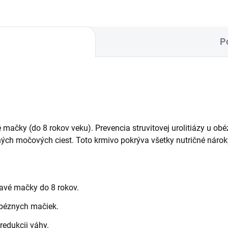
P
mačky (do 8 rokov veku). Prevencia struvitovej urolitiázy u ob
ných močových ciest. Toto krmivo pokrýva všetky nutričné nároky
avé mačky do 8 rokov.
 obéznych mačiek.
redukcii váhy.