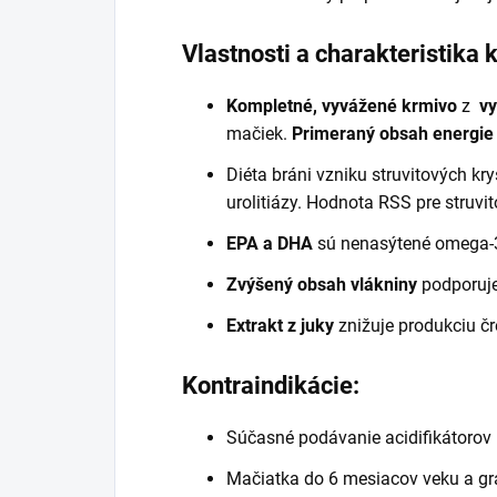
Vlastnosti a charakteristika 
Kompletné, vyvážené krmivo
z
vy
mačiek.
Primeraný obsah energie
Diéta bráni vzniku struvitových k
urolitiázy. Hodnota RSS pre struvit
EPA a DHA
sú nenasýtené omega-3 m
Zvýšený obsah vlákniny
podporuje
Extrakt z juky
znižuje produkciu č
Kontraindikácie:
Súčasné podávanie acidifikátorov
Mačiatka do 6 mesiacov veku a gr