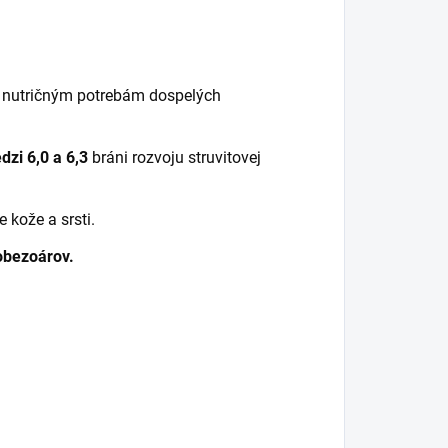
 nutričným potrebám dospelých
zi 6,0 a 6,3
bráni rozvoju struvitovej
 kože a srsti.
hobezoárov.