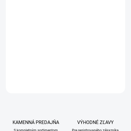
Arpalit Neo je jemný šampón na umývanie srsti kožušinových
zvierat s prídavkom vitamínov, s extraktom z listov čajovníka
čínskeho, olivového oleja a elastínu.
Používa sa na ošetrenie šteniat, mačiek, mačiat i iných
kožušinových zvierat. Šampón umýva, čistí a ošetruje srsť
zvieraťa, má priaznivý účinok na kvalitu a zdravie srsti zvieraťa.
Obsahuje vitamíny B3 a B5, olivový olej a elastín, nevysušuje a
nedráždi pokožku, jeho pH je neutrálne. Srsť po ošetrení získava
jemnosť, pevnosť, pružnosť, hlboký lesk a jasné sfarbenie.
DETAILNÉ INFORMÁCIE
OPÝTAŤ SA
KAMENNÁ PREDAJŇA
VÝHODNÉ ZĽAVY
S kompletným sortimentom
Pre registrovaného zákazníka