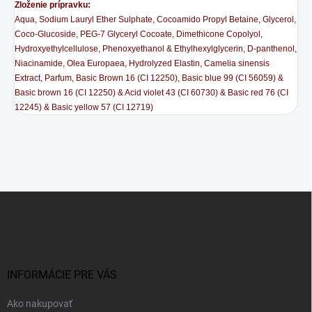
Zloženie prípravku:
Aqua, Sodium Lauryl Ether Sulphate, Cocoamido Propyl Betaine, Glycerol,
Coco-Glucoside, PEG-7 Glyceryl Cocoate, Dimethicone Copolyol,
Hydroxyethylcellulose, Phenoxyethanol & Ethylhexylglycerin, D-panthenol,
Niacinamide, Olea Europaea, Hydrolyzed Elastin, Camelia sinensis
Extract, Parfum, Basic Brown 16 (CI 12250), Basic blue 99 (CI 56059) &
Basic brown 16 (CI 12250) & Acid violet 43 (CI 60730) & Basic red 76 (CI
12245) & Basic yellow 57 (CI 12719)
Z
á
p
ä
t
i
INFORMÁCIE PRE VÁS
e
Ako nakupovať