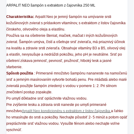
ARPALIT NEO šampón s extraktom z čajovníka 250 ML
Charakteristika:
Arpalit Neo je jemný šampón na umývanie srsti
kožušinových zvierat s prídavkom vitamínov, s extraktom z listov čajovníka
čínskeho, olivového oleja a elastínu.
Používa sa na ošetrenie šteniat, mačiek, mačiat i iných kožušinových
zvierat. Šampón umýva, čistí a ošetruje srsť zvieraťa, má priaznivý účinok
na kvalitu a zdravie srsti zvieraťa. Obsahuje vitamíny B3 a B5, olivový olej
a elastín, nevysušuje a nedráždi pokožku, jeho pH je neutrálne. Srsť po
ošetrení získava jemnosť, pevnosť, pružnosť, hlboký lesk a jasné
sfarbenie.
Spôsob použitia
: Primerané množstvo šampónu nananeste na namočenú
srsť a jemným masírovaním vytvorte bohatú penu. Pre mláďatá alebo malé
zvieratá použijte šampón zriedený s vodou v pomere 1: 2. Pri silnom
znečistení postup zopakujte.
Po umytí dôkladne srsť opláchnite vlažnou vodou.
Pre zvýšenie lesku a zdravia srsti naneste po umytí primerané
množstvo
Arpalit Neo kondicionéru s extraktom z listov čajovníka
a ľahko
ho vmasírujte do srsti a pokožky. Nechajte pôsobiť 2- 5 minút a potom opäť
prepláchnite srsť vlažnou vodou. Vysušte fénom alebo nechajte voľne
vyschnúť.