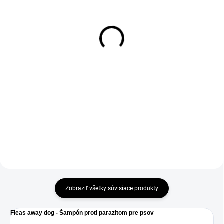
(10 KS)
(25 KS)
Serene-UM Xtra 60 tbl.
Košieľka pooperačná
ochranná Recowear č.8 -
30,10 €
52 cm
• upokojuje a utišuje zvieratá
11,90 €
v dobe silného stresu (samy
doma, ohňostroj, výstavy) •
Ochrana a bezpečnosť počas
pomáha upokojiť nervózne,
rekonvalescencie. Izoluje a chráni
bojazlivé alebo agresívne mačky,
pred olizovaním, škrabaním a
psy a iné...
nečistotami. Podporuje hojenie
rán a pooperačnú starostlivosť.
Ochrana počas...
Zobraziť všetky súvisiace produkty
Fleas away dog - Šampón proti parazitom pre psov