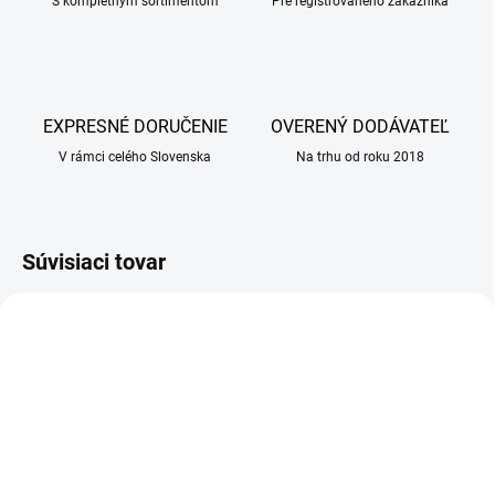
S kompletným sortimentom
Pre registrovaného zákazníka
EXPRESNÉ DORUČENIE
OVERENÝ DODÁVATEĽ
V rámci celého Slovenska
Na trhu od roku 2018
Súvisiaci tovar
NA ZÁVÄZNÚ OBJEDNÁVKU
SKLADOM