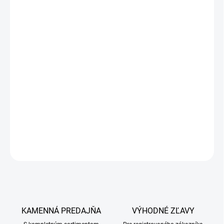
−
+
Pridať do košíka
Repelentný šampón obsahujúci esenciálne oleje (tymian,
levanduľa) s preventívnym a ochranným účinkom. Jemne čistí srsť
a pomáha odpudzovať blchy, kliešte a iné vonkajšie parazity.
Účinná a prirodzená ochrana. Vhodný aj pre mačatá. Návod na
použitie: Naneste na mokrú srsť, jemne vmasírujte a potom
dôkladne opláchnite. Po nanesení nechajte pôsobiť počas 2
minút. Zabráňte styku s očami.
DETAILNÉ INFORMÁCIE
OPÝTAŤ SA
KAMENNÁ PREDAJŇA
VÝHODNÉ ZĽAVY