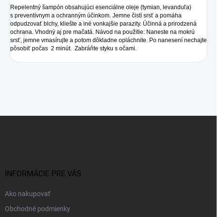
Repelentný šampón obsahujúci esenciálne oleje (tymian, levanduľa)
s preventívnym a ochranným účinkom. Jemne čistí srsť a pomáha
odpudzovať blchy, kliešte a iné vonkajšie parazity. Účinná a prirodzená
ochrana. Vhodný aj pre mačatá. Návod na použitie: Naneste na mokrú
srsť, jemne vmasírujte a potom dôkladne opláchnite. Po nanesení nechajte
pôsobiť počas 2 minút. Zabráňte styku s očami.
Z
á
p
ä
t
i
INFORMÁCIE PRE VÁS
e
Ako nakupovať
Obchodné podmienky