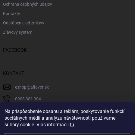
Ochrana osobných údajov
Kontakty
Odstúpenie od zmluvy
Zľavový systém
FACEBOOK
KONTAKT
eshop
@
alfavet.sk
0908 381 304
0908 381 304
Na prispôsobenie obsahu a reklám, poskytovanie funkcií
sociálnych médií a analýzu návštevnosti používame
Facebook
súbory cookie. Viac informácií
tu
.