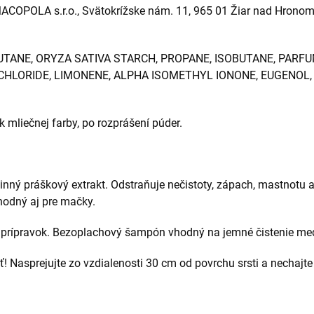
OPOLA s.r.o., Svätokrížske nám. 11, 965 01 Žiar nad Hronom,
UTANE, ORYZA SATIVA STARCH, PROPANE, ISOBUTANE, PARF
CHLORIDE, LIMONENE, ALPHA ISOMETHYL IONONE, EUGENOL
 mliečnej farby, po rozprášení púder.
linný práškový extrakt. Odstraňuje nečistoty, zápach, mastnotu 
Vhodný aj pre mačky.
 prípravok. Bezoplachový šampón vhodný na jemné čistenie me
ť!
Nasprejujte zo vzdialenosti 30 cm od povrchu srsti a nechajte