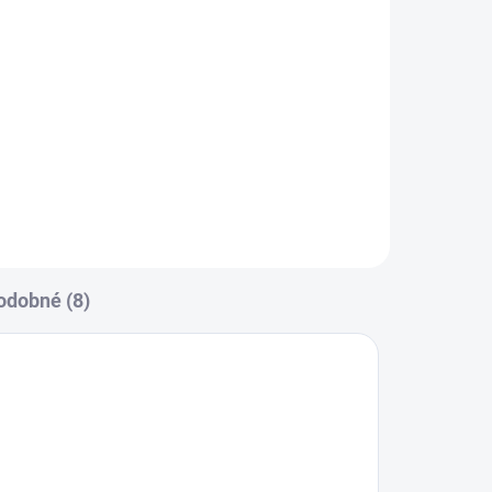
36 cm
9,85 €
Ochrana a bezpečnosť počas
u
rekonvalescencie. Izoluje a chráni
o
pred olizovaním, škrabaním a
nečistotami. Podporuje hojenie
rán a pooperačnú starostlivosť.
Ochrana počas...
odobné (8)