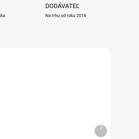
DODÁVATEĽ
ska
Na trhu od roku 2018
ADOM
SKLADOM
0 KS)
(25 KS)
 L
Košieľka pooperačná
Ďalší
produkt
ochranná Recowear č.5 -