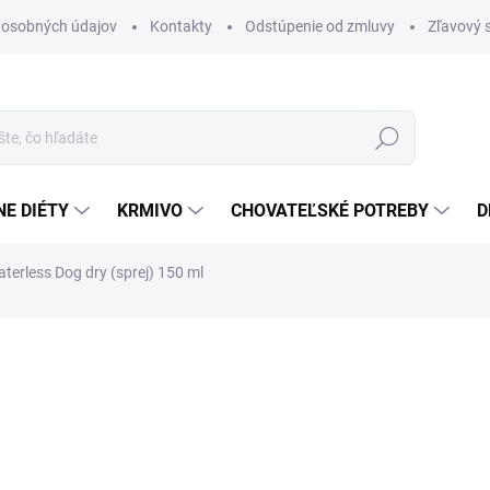
 osobných údajov
Kontakty
Odstúpenie od zmluvy
Zľavový 
Hľadať
E DIÉTY
KRMIVO
CHOVATEĽSKÉ POTREBY
D
rless Dog dry (sprej) 150 ml
otenia
ZNAČKA:
BIOGANCE
11,50 €
Jednotková
76,67 € / 1 l
cena:
SKLADOM
(25 KS)