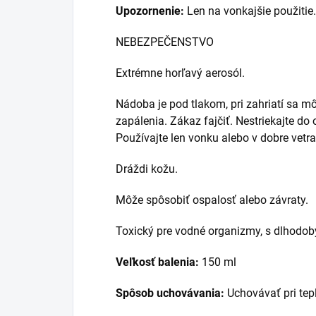
Upozornenie:
Len na vonkajšie použitie
NEBEZPEČENSTVO
Extrémne horľavý aerosól.
Nádoba je pod tlakom, pri zahriatí sa m
zapálenia. Zákaz fajčiť. Nestriekajte do
Používajte len vonku alebo v dobre vetr
Dráždi kožu.
Môže spôsobiť ospalosť alebo závraty.
Toxický pre vodné organizmy, s dlhodo
Veľkosť balenia:
150 ml
Spôsob uchovávania:
Uchovávať pri te