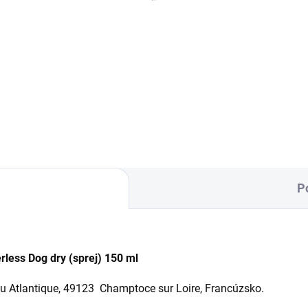
,10 €
16,80 €
erinárny prípravok obsahuje
CET plátky kombinujú
nnú látku propoxur s účinkom
mechanický čistiaci účinok s
lchy, kliešte a ďalšie
účinkom špeciálneho systém
oparazity psov a mačiek.
"C.E.T." Pri žuvaní plátku sa d
sť...
slín psa uvoľňujú zložky, ktoré
pomáhajú vlastnému
obrannému...
P
ess Dog dry (sprej) 150 ml
jou Atlantique, 49123 Champtoce sur Loire, Francúzsko.