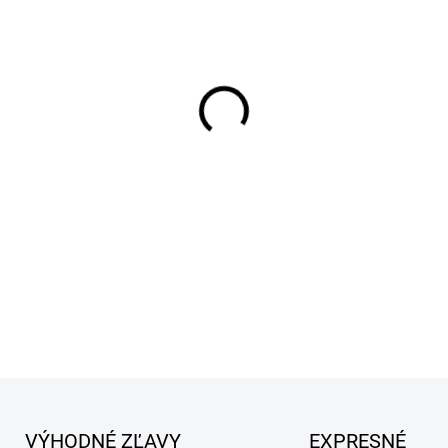
MÔŽEME DORUČIŤ DO:
11.8.2
−
+
Obsahuje prírodný rastlinný 
jemné čistenie medzi kúpani
a vlhkosť. Nevysušuje a nedr
aj pre mačky. Návod na použi
vzdialenosti 30 cm od povrch
Následne dôkladne vykefujte
DETAILNÉ INFORMÁCIE
VÝHODNÉ ZĽAVY
EXPRESNÉ