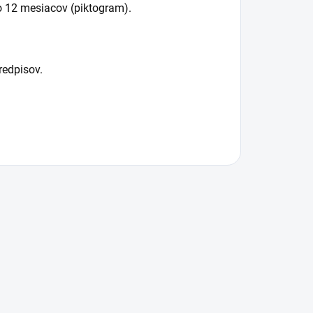
o 12 mesiacov (piktogram).
redpisov.