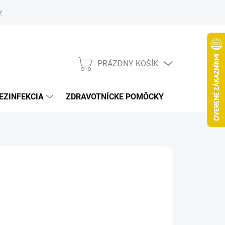
systém
PRÁZDNY KOŠÍK
NÁKUPNÝ
KOŠÍK
EZINFEKCIA
ZDRAVOTNÍCKE POMÔCKY
VČELY