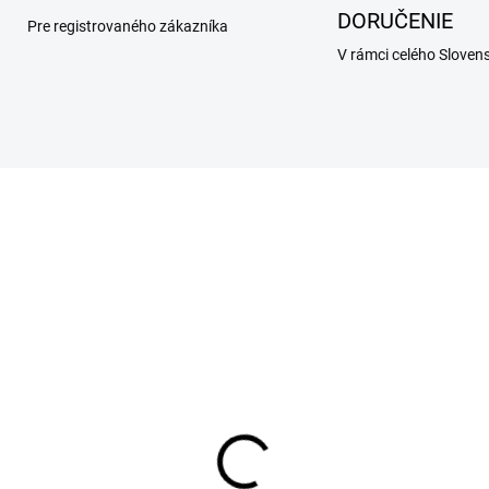
DORUČENIE
Pre registrovaného zákazníka
V rámci celého Sloven
SKLADOM
SKL
(20 KS)
(2
fo 4,442 g obojok pre
CET Veggiedent Fresh
ľké psy 70 cm
15 ks (psy nad 30 kg)