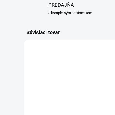
PREDAJŇA
S kompletným sortimentom
Súvisiaci tovar
NA ZÁVÄZNÚ OBJEDNÁVKU
(10 KS)
Serene-UM drops 100 ml
Bol
ve
13,80 €