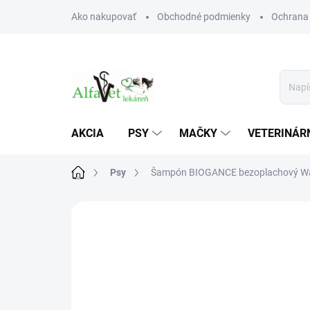
Prejsť
Ako nakupovať
Obchodné podmienky
Ochrana
na
obsah
AKCIA
PSY
MAČKY
VETERINÁRN
Domov
Psy
Šampón BIOGANCE bezoplachový Wate
Neohodnotené
Podrobnosti hodn