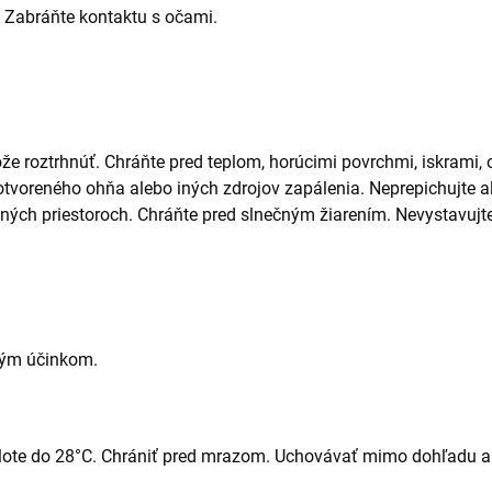
. Zabráňte kontaktu s
očami
.
ôže roztrhnúť. Chráňte pred teplom, horúcimi povrchmi, iskrami
 otvoreného ohňa alebo iných zdrojov zapálenia. Neprepichujte al
aných priestoroch. Chráňte pred slnečným žiarením. Nevystavuj
bým účinkom.
plote do 28°C. Chrániť pred mrazom. Uchovávať mimo dohľadu a