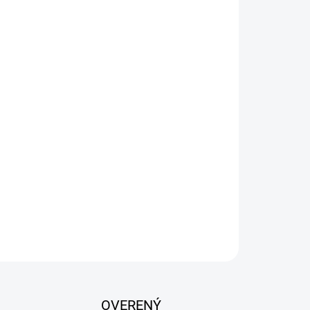
026
Pridať do košíka
práškový extrakt. Bezoplachový, vhodný pre
ami. Odstraňuje zápach, špinu, mastnotu
áždi kožu. Vhodný pre všetky typy srsti. Vhodný
tie: Pred použitím pretrepať. Nasprejujte vo
u srsti a nechajte pôsobiť počas 2 minút.
.
OPÝTAŤ SA
OVERENÝ