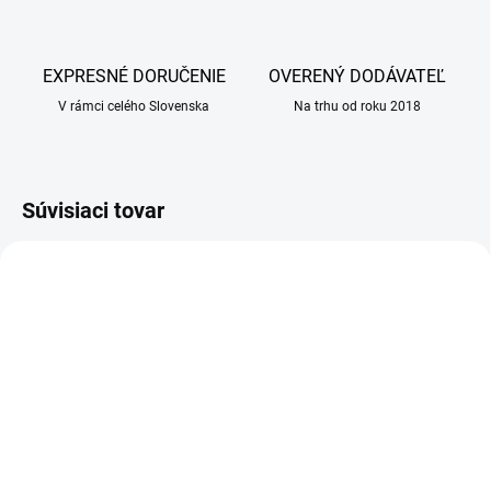
EXPRESNÉ DORUČENIE
OVERENÝ DODÁVATEĽ
V rámci celého Slovenska
Na trhu od roku 2018
Súvisiaci tovar
AKCIA
SKLADOM
SKLADOM
(49 KS)
(25 KS)
ALAVIS Calming pre
Košieľka pooperačná