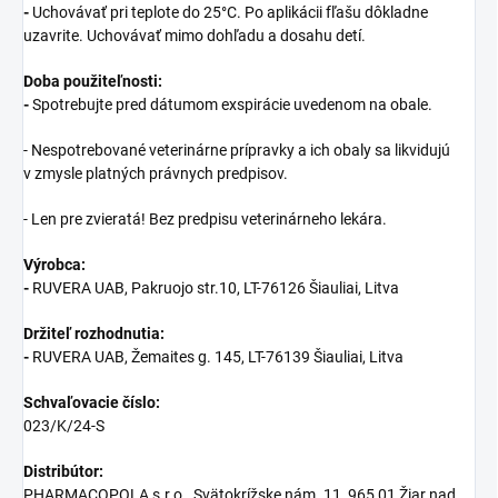
-
Uchovávať pri teplote do 25°C. Po aplikácii fľašu dôkladne
uzavrite. Uchovávať mimo dohľadu a dosahu detí.
Doba použiteľnosti:
-
Spotrebujte pred dátumom exspirácie uvedenom na obale.
- Nespotrebované veterinárne prípravky a ich obaly sa likvidujú
v zmysle platných právnych predpisov.
- Len pre zvieratá! Bez predpisu veterinárneho lekára.
Výrobca:
-
RUVERA UAB, Pakruojo str.10, LT-76126 Šiauliai, Litva
Držiteľ rozhodnutia:
-
RUVERA UAB, Žemaites g. 145, LT-76139 Šiauliai, Litva
Schvaľovacie číslo:
023/K/24-S
Distribútor:
PHARMACOPOLA s.r.o., Svätokrížske nám. 11, 965 01 Žiar nad