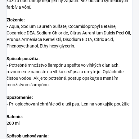
kožu a odstraňuje nepríjemný zápach. Bez obsahu syntetických
farbív a vôní.
Zloženie:
-
Aqua, Sodium Laureth Sulfate, Cocamidopropyl Betaine,
Cocamide DEA, Sodium Chloride, Citrus Aurantium Dulcis Peel Oil,
Prunus Armeniaca Kernel Oil, Disodium EDTA, Citric acid,
Phenoxyethanol, Ethylhexylglycerin.
Spôsob použitia:
-
Potrebné množstvo šampónu speňte vo vlhkých dlaniach,
rovnomerne naneste na vlhkú srsť psa a umyte ju. Opláchnite
čistou vodou. Ak je to potrebné, postup opakujte s menším
množstvom šampónu.
Upozornenie:
-
Pri oplachovaní chráňte oči a uši psa. Len na vonkajšie použitie.
Balenie:
200 ml
Spôsob uchovávania: