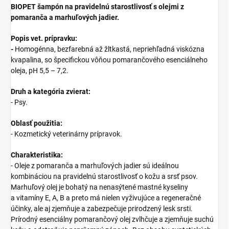
BIOPET šampón na pravidelnú starostlivosť s olejmi z
pomaranča a marhuľových jadier.
Popis vet. prípravku:
-
Homogénna, bezfarebná až žltkastá, nepriehľadná viskózna
kvapalina, so špecifickou vôňou pomarančového esenciálneho
oleja, pH 5,5 – 7,2.
Druh a kategória zvierat:
- Psy.
Oblasť použitia:
- Kozmetický veterinárny prípravok.
Charakteristika:
- Oleje z pomaranča a marhuľových jadier sú ideálnou
kombináciou na pravidelnú starostlivosť o kožu a srsť psov.
Marhuľový olej je bohatý na nenasýtené mastné kyseliny
a vitamíny E, A, B a preto má nielen vyživujúce a regeneračné
účinky, ale aj zjemňuje a zabezpečuje prirodzený lesk srsti.
Prírodný esenciálny pomarančový olej zvlhčuje a zjemňuje suchú