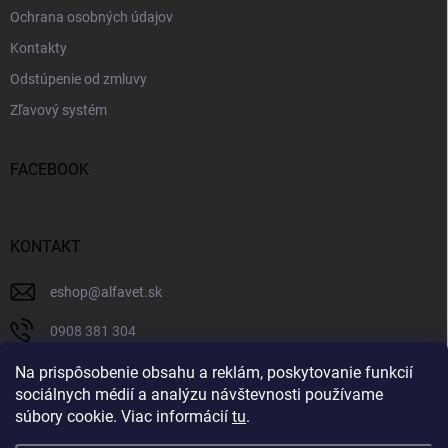
Ochrana osobných údajov
Kontakty
Odstúpenie od zmluvy
Zľavový systém
FACEBOOK
KONTAKT
eshop
@
alfavet.sk
0908 381 304
0908 381 304
Na prispôsobenie obsahu a reklám, poskytovanie funkcií
sociálnych médií a analýzu návštevnosti používame
Facebook
súbory cookie. Viac informácií
tu
.