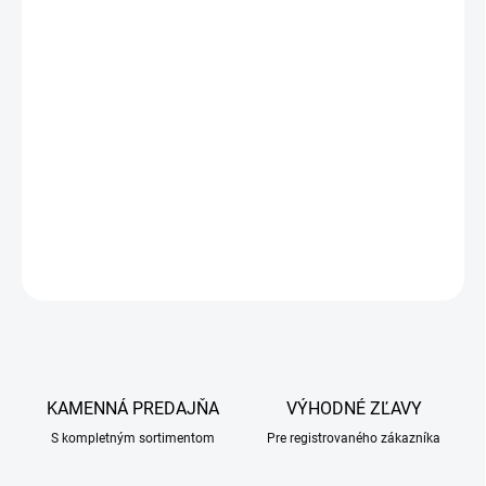
Oleje z pomaranča a marhuľových jadier sú ideálnou kombináciou
na pravidelnú starostlivosť o kožu a srsť psov. Marhuľový olej je
bohatý na nenasýtené mastné kyseliny a vitamíny E, A, B a preto
má nielen vyživujúce a regeneračné účinky, ale aj zjemňuje a
zabezpečuje prirodzený lesk srsti. Prírodný esenciálny
pomarančový olej zvlhčuje a zjemňuje suchú kožu
a odstraňuje zápach. Neobsahuje syntetické farbivá a vône.
DETAILNÉ INFORMÁCIE
OPÝTAŤ SA
KAMENNÁ PREDAJŇA
VÝHODNÉ ZĽAVY
S kompletným sortimentom
Pre registrovaného zákazníka