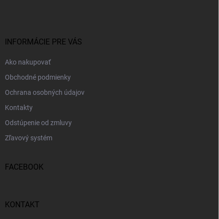
p
ä
t
i
INFORMÁCIE PRE VÁS
e
Ako nakupovať
Obchodné podmienky
Ochrana osobných údajov
Kontakty
Odstúpenie od zmluvy
Zľavový systém
FACEBOOK
KONTAKT