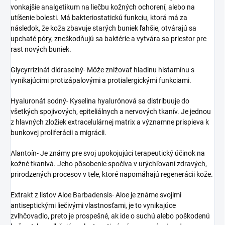
vonkajšie analgetikum na liečbu kožných ochorení, alebo na
utíšenie bolesti. Má bakteriostatickú funkciu, ktorá má za
následok, že koža zbavuje starých buniek ľahšie, otvárajú sa
upchaté póry, zneškodňujú sa baktérie a vytvára sa priestor pre
rast nových buniek.
Glycyrrizinát didraselný- Môže znižovať hladinu histamínu s
vynikajúcimi protizápalovými a protialergickými funkciami.
Hyaluronát sodný- Kyselina hyalurónová sa distribuuje do
všetkých spojivových, epiteliálnych a nervových tkanív. Je jednou
z hlavných zložiek extracelulárnej matrix a významne prispieva k
bunkovej proliferácii a migrácii.
Alantoín- Je známy pre svoj upokojujúci terapeutický účinok na
kožné tkanivá. Jeho pôsobenie spočíva v urýchľovaní zdravých,
prirodzených procesov v tele, ktoré napomáhajú regenerácii kože.
Extrakt z listov Aloe Barbadensis- Aloe je známe svojimi
antiseptickými liečivými vlastnosťami, je to vynikajúce
zvlhčovadlo, preto je prospešné, ak ide o suchú alebo poškodenú