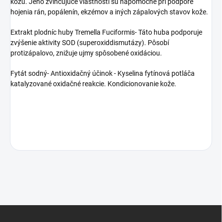
kožu. Jeho zvlhčujúce vlastnosti sú nápomocné pri podpore
hojenia rán, popálenín, ekzémov a iných zápalových stavov kože.
Extrakt plodníc huby Tremella Fuciformis- Táto huba podporuje
zvýšenie aktivity SOD (superoxiddismutázy). Pôsobí
protizápalovo, znižuje ujmy spôsobené oxidáciou.
Fytát sodný- Antioxidačný účinok - Kyselina fytínová potláča
katalyzované oxidačné reakcie. Kondicionovanie kože.
Z
á