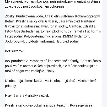
Mix synergických účinkov posilňuje prirodzený imunitný systém a
zvyšuje odolnosť voči kožným ochoreniam.
Zložky: Purifikovaná voda, Alfa Olefín Sulfónan, Kokamidopropyl
Betaín, Kyselina salicylová, Glycerín, Lauramín oxid, Pantenol,
Glycyrrizinát didraselný, Hyaluronát sodný, Alantoín, Extrakt z
listov Aloe Barbadensis, Extrakt plodníc huby Tremella Fuciformis,
Fytát sodný, Polyquaternium-7, aróma, DMDM Hydantoín,
Jodpropynylbutyl-butylkarbamát, Hydroxid sodný.
Bez sulfátov
Bez parabénov: Parabény sú konzervačné prísady, ktoré sa často
používajú v kozmetických prípravkoch, ale štúdie poukazujú na
možné negatívne vedľajšie účinky.
Neobsahujú chemické farbivá: Neobsahujú dráždivé chemické
prísady.
Hlavné charakteristiky zložiek:
Kyselina salicilová- Lokálne antibakterikum. Považuje sa za