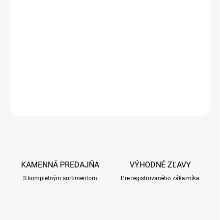
Má protialergické účinky
Slúži na kondicionovanie kože
Mix synergických účinkov posilňuje prirodzený imunitný systém a
zvyšuje odolnosť voči kožným ochoreniam.
DETAILNÉ INFORMÁCIE
OPÝTAŤ SA
KAMENNÁ PREDAJŇA
VÝHODNÉ ZĽAVY
S kompletným sortimentom
Pre registrovaného zákazníka