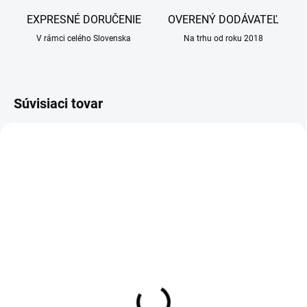
EXPRESNÉ DORUČENIE
OVERENÝ DODÁVATEĽ
V rámci celého Slovenska
Na trhu od roku 2018
Súvisiaci tovar
AKCIA
SKLADOM
SKLADOM
(39 KS)
(25 KS)
ALAVIS Šampón extra
Vitaplastin forte plv. 1 kg
jemný 250 ml
6,10 €
8,90 €