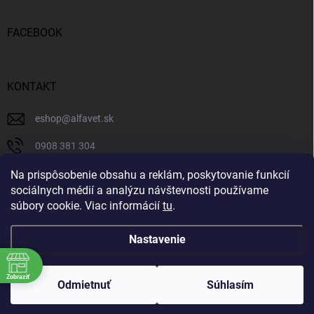
FACEBOOK
KONTAKT
eshop
@
alfavet.sk
0908 381 304
0908 381 304
Na prispôsobenie obsahu a reklám, poskytovanie funkcií
sociálnych médií a analýzu návštevnosti používame
Facebook
súbory cookie. Viac informácií
tu
.
Nastavenie
Copyright 2026
AlfaVet veterinárna lekáreň
. Všetky práva vyhradené.
Zobraziť
Upraviť nastavenie cookies
Odmietnuť
Súhlasím
Vytvoril Shoptet