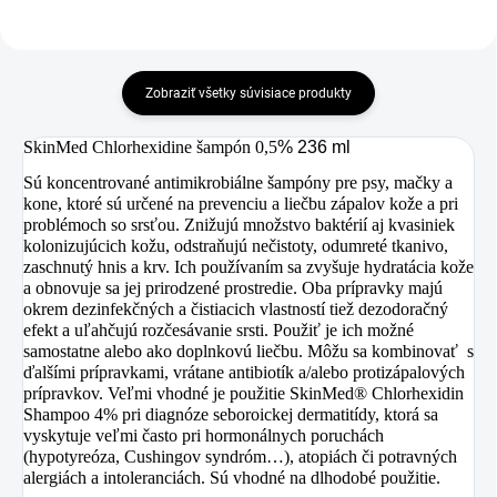
Zobraziť všetky súvisiace produkty
SkinMed Chlorhexidine šampón 0,5
% 236 ml
Sú koncentrované antimikrobiálne šampóny pre psy, mačky a
kone, ktoré sú určené na prevenciu a liečbu zápalov kože a pri
problémoch so srsťou. Znižujú množstvo baktérií aj kvasiniek
kolonizujúcich kožu, odstraňujú nečistoty, odumreté tkanivo,
zaschnutý hnis a krv. Ich používaním sa zvyšuje hydratácia kože
a obnovuje sa jej prirodzené prostredie. Oba prípravky majú
okrem dezinfekčných a čistiacich vlastností tiež dezodoračný
efekt a uľahčujú rozčesávanie srsti. Použiť je ich možné
samostatne alebo ako doplnkovú liečbu. Môžu sa kombinovať s
ďalšími prípravkami, vrátane antibiotík a/alebo protizápalových
prípravkov. Veľmi vhodné je použitie SkinMed® Chlorhexidin
Shampoo 4% pri diagnóze seboroickej dermatitídy, ktorá sa
vyskytuje veľmi často pri hormonálnych poruchách
(hypotyreóza, Cushingov syndróm…), atopiách či potravných
alergiách a intoleranciách. Sú vhodné na dlhodobé použitie.