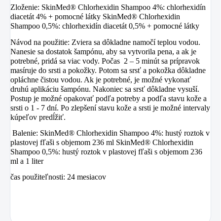
Zloženie: SkinMed® Chlorhexidin Shampoo 4%: chlorhexidín
diacetát 4% + pomocné látky SkinMed® Chlorhexidin
Shampoo 0,5%: chlorhexidín diacetát 0,5% + pomocné látky
Návod na použitie: Zviera sa dôkladne namočí teplou vodou.
Nanesie sa dostatok šampónu, aby sa vytvorila pena, a ak je
potrebné, pridá sa viac vody. Počas 2 – 5 minút sa prípravok
masíruje do srsti a pokožky. Potom sa srsť a pokožka dôkladne
opláchne čistou vodou. Ak je potrebné, je možné vykonať
druhú aplikáciu šampónu. Nakoniec sa srsť dôkladne vysuší.
Postup je možné opakovať podľa potreby a podľa stavu kože a
srsti o 1 - 7 dní. Po zlepšení stavu kože a srsti je možné intervaly
kúpeľov predĺžiť.
Balenie: SkinMed® Chlorhexidin Shampoo 4%: hustý roztok v
plastovej fľaši s objemom 236 ml SkinMed® Chlorhexidin
Shampoo 0,5%: hustý roztok v plastovej fľaši s objemom 236
ml a 1 liter
čas použiteľnosti: 24 mesiacov