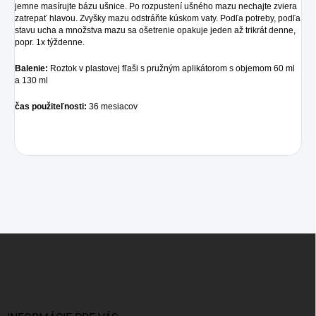
jemne masírujte bázu ušnice. Po rozpustení ušného mazu nechajte zviera
zatrepať hlavou. Zvyšky mazu odstráňte kúskom vaty. Podľa potreby, podľa
stavu ucha a množstva mazu sa ošetrenie opakuje jeden až trikrát denne,
popr. 1x týždenne.
Balenie:
Roztok v plastovej fľaši s pružným aplikátorom s objemom 60 ml
a 130 ml
čas použiteľnosti:
36 mesiacov
Z
á
p
ä
t