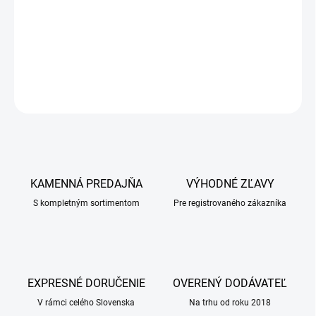
Je ušný roztok určený na bežné čistenie uší psov a mačiek a na
prevenciu nadmernej tvorby ušného mazu.
DETAILNÉ INFORMÁCIE
OPÝTAŤ SA
KAMENNÁ PREDAJŇA
VÝHODNÉ ZĽAVY
S kompletným sortimentom
Pre registrovaného zákazníka
EXPRESNÉ DORUČENIE
OVERENÝ DODÁVATEĽ
V rámci celého Slovenska
Na trhu od roku 2018