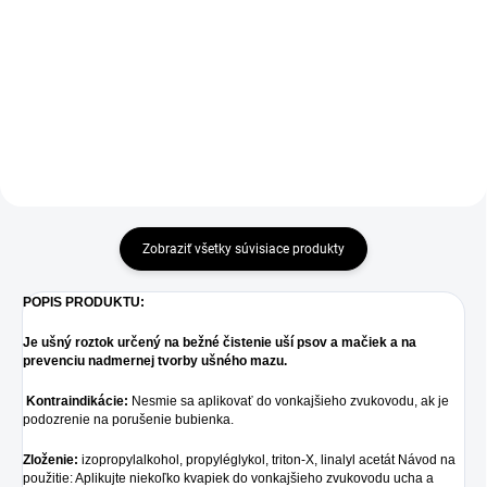
rekonvalescencie. Izoluje a chráni
ochutený roztok s obsahom
pred olizovaním, škrabaním a
chlorhexidinu a xylitolu k
nečistotami. Podporuje hojenie
potlačeniu zápachu z
rán a pooperačnú starostlivosť.
úst.Chlorhexidin je účinná, dobre
Ochrana počas...
známa látka s protipovlakovým
účinkom....
Zobraziť všetky súvisiace produkty
POPIS PRODUKTU:
Je ušný roztok určený na bežné čistenie uší psov a mačiek a na
prevenciu nadmernej tvorby ušného mazu.
Kontraindikácie:
Nesmie sa aplikovať do vonkajšieho zvukovodu, ak je
podozrenie na porušenie bubienka.
Zloženie:
izopropylalkohol, propyléglykol, triton-X, linalyl acetát Návod na
použitie: Aplikujte niekoľko kvapiek do vonkajšieho zvukovodu ucha a