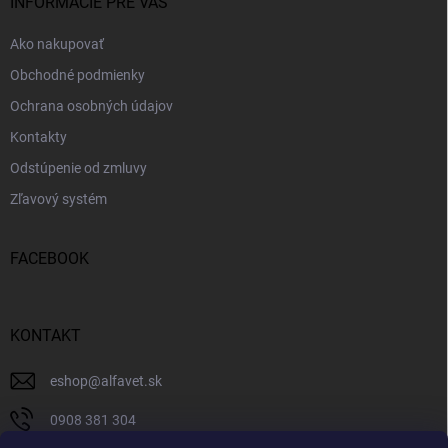
i
INFORMÁCIE PRE VÁS
e
Ako nakupovať
Obchodné podmienky
Ochrana osobných údajov
Kontakty
Odstúpenie od zmluvy
Zľavový systém
FACEBOOK
KONTAKT
eshop
@
alfavet.sk
0908 381 304