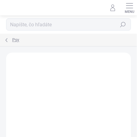
Prejsť
na
obsah
Hľadať
Psy
Neohodnotené
Podrobnosti hodnotenia
ZNAČKA:
CYMEDICA