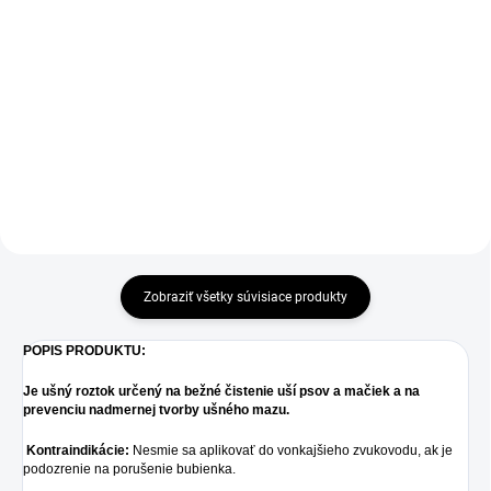
Jednotková
469 € / 1 kg
Ochrana a bezpečnosť počas
cena:
rekonvalescencie. Izoluje a chráni
Dietné doplnkové krmivo Pre psy
pred olizovaním, škrabaním a
a mačky Granulát s vysokou
nečistotami. Podporuje hojenie
enzymatickou aktivitou
rán a pooperačnú starostlivosť.
Základné nutričné vlastnosti:
Ochrana počas...
Vysoko stráviteľné s nízkym
obsahom tuku....
Zobraziť všetky súvisiace produkty
POPIS PRODUKTU:
Je ušný roztok určený na bežné čistenie uší psov a mačiek a na
prevenciu nadmernej tvorby ušného mazu.
Kontraindikácie:
Nesmie sa aplikovať do vonkajšieho zvukovodu, ak je
podozrenie na porušenie bubienka.