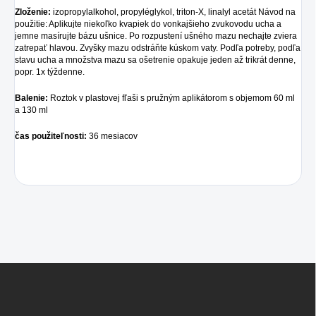
Zloženie:
izopropylalkohol, propyléglykol, triton-X, linalyl acetát Návod na
použitie: Aplikujte niekoľko kvapiek do vonkajšieho zvukovodu ucha a
jemne masírujte bázu ušnice. Po rozpustení ušného mazu nechajte zviera
zatrepať hlavou. Zvyšky mazu odstráňte kúskom vaty. Podľa potreby, podľa
stavu ucha a množstva mazu sa ošetrenie opakuje jeden až trikrát denne,
popr. 1x týždenne.
Balenie:
Roztok v plastovej fľaši s pružným aplikátorom s objemom 60 ml
a 130 ml
čas použiteľnosti:
36 mesiacov
Z
á
p