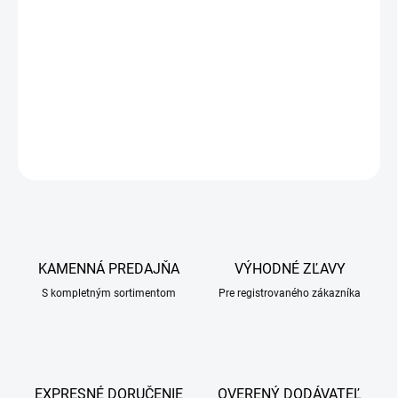
Roztok na čistenie uší pre psy a mačky odstraňuje ušný maz a
zaisťuje prevenciu jeho nadmernej tvorby. Ľahko aplikovateľný,
šetrný k pokožke a ideálny pre pravidelnú starostlivosť o ušnice
vašich maznáčikov.
DETAILNÉ INFORMÁCIE
OPÝTAŤ SA
KAMENNÁ PREDAJŇA
VÝHODNÉ ZĽAVY
S kompletným sortimentom
Pre registrovaného zákazníka
EXPRESNÉ DORUČENIE
OVERENÝ DODÁVATEĽ