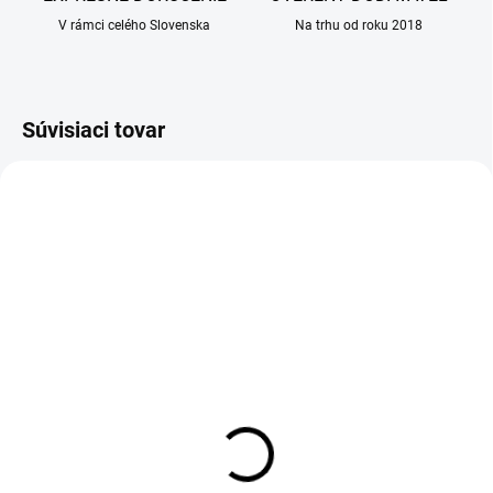
V rámci celého Slovenska
Na trhu od roku 2018
Súvisiaci tovar
NA DOTAZ
SKLADOM
(5 KS)
(25 KS)
EnzymoPank 100 g
Košieľka pooperačná
ochranná Recowear FIT
Dostupnosť si prosím overte
č.5 - 49 cm
telefonicky.
46,90 €
7,50 €