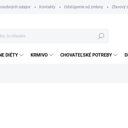
 osobných údajov
Kontakty
Odstúpenie od zmluvy
Zľavový 
Hľadať
E DIÉTY
KRMIVO
CHOVATEĽSKÉ POTREBY
D
otenia
ZNAČKA:
ICF
14,10 €
Jednotková
282 € / 1 l
cena:
SKLADOM
(25 KS)