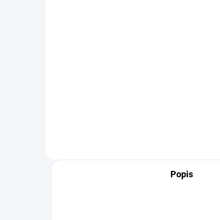
SKLADOM
(50 KS)
ALAVIS Hemagel 5 g
Se
9 €
12
Hydrofilný gél na urýchlenie
hojenia rán ALAVIS™ Hemagel je
vhodný pre veľké, domáce aj
exotické zvieratá. ALAVIS™
Hemagel prináša jednoduché a
rýchle ošetrenie rán a...
Popis