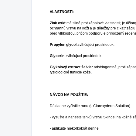
VLASTNOSTI:
Zink oxid:
má silné protizápalové vlastnosti; je úči
ochrannú vrstvu na koži a je dôležitý pre cikatrizáci
pred vlhkosťou, pričom podporuje prirodzený regen
Propylen glycol:
zvlhčujúci prostriedok.
Glycerín:
zvlhčujúci prostriedok.
Glykolový extract šalvie:
adstringentné, proti zápa
fyziologické funkcie kože.
NÁVOD NA POUŽITIE:
Dôkladne vyčistite ranu (s Clorexyderm Solution):
- vysušte a naneste tenkú vrstvu Skingel na kožné z
- aplikujte niekoľkokrát denne