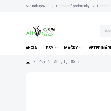
Prejsť
Ako nakupovať
Obchodné podmienky
Ochrana
na
obsah
AKCIA
PSY
MAČKY
VETERINÁRN
Domov
Psy
Skingel gel 50 ml
Neohodnotené
Podrobnosti hodn