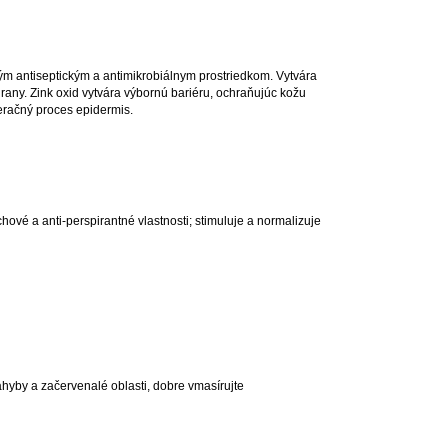
nným antiseptickým a antimikrobiálnym prostriedkom. Vytvára
u rany. Zink oxid vytvára výbornú bariéru, ochraňujúc kožu
eračný proces epidermis.
chové a anti-perspirantné vlastnosti; stimuluje a normalizuje
áhyby a začervenalé oblasti, dobre vmasírujte