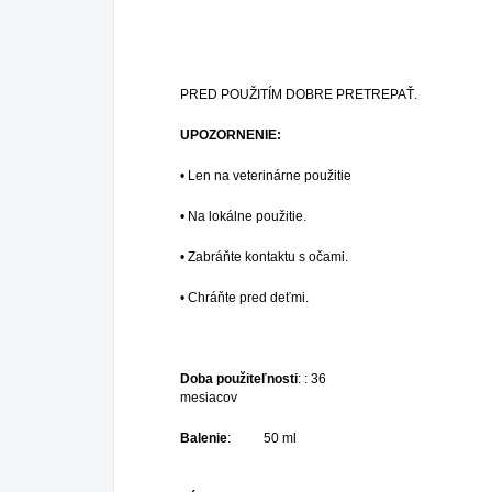
PRED POUŽITÍM DOBRE PRETREPAŤ.
UPOZORNENIE:
• Len na veterinárne použitie
• Na lokálne použitie.
• Zabráňte kontaktu s očami.
• Chráňte pred deťmi.
Doba použiteľnosti
: : 36
mesiacov
Balenie
:
50 ml