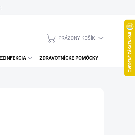
systém
PRÁZDNY KOŠÍK
NÁKUPNÝ
KOŠÍK
EZINFEKCIA
ZDRAVOTNÍCKE POMÔCKY
VČELY