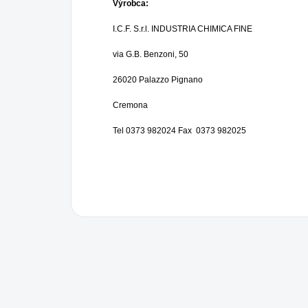
Výrobca:
I.C.F. S.r.l. INDUSTRIA CHIMICA FINE
via G.B. Benzoni, 50
26020 Palazzo Pignano
Cremona
Tel 0373 982024 Fax 0373 982025